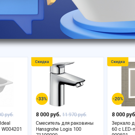
Скидка
Скидка
-33%
-20%
8 000 руб.
8 000 ру
00 руб.
11 970 руб.
Ideal
Смеситель для раковины
Зеркало д
ty W004201
Hansgrohe Logis 100
60 с LED-