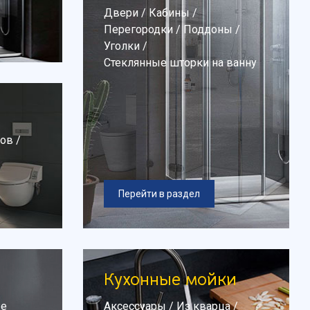
Двери
/
Кабины
/
Перегородки
/
Поддоны
/
Уголки
/
Стеклянные шторки на ванну
ров
/
Перейти в раздел
Кухонные мойки
ые
Аксессуары
/
Из кварца
/