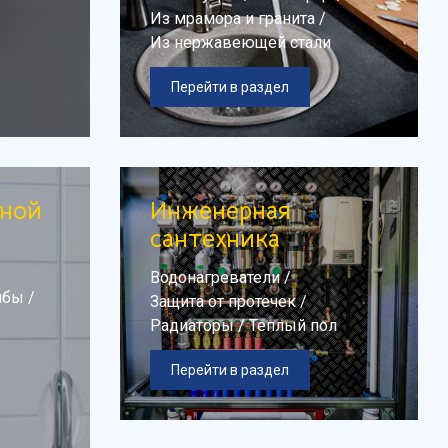
Из мрамора и гранита
/
Из нержавеющей стали
Перейти в раздел
нной
Инженерная
сантехника
Водонагреватели
/
мбы
/
Защита от протечек
/
Радиаторы
/
Теплый пол
Перейти в раздел