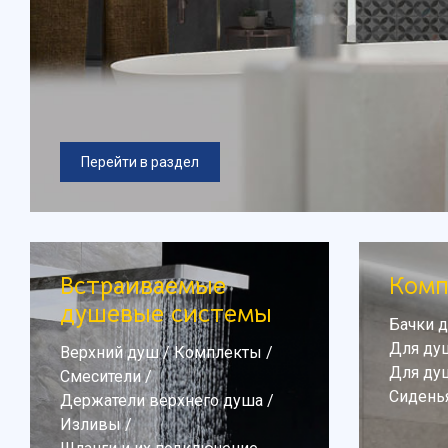
Перейти в раздел
Встраиваемые
Ком
душевые системы
Бачки д
Для ду
Верхний душ
/
Комплекты
/
Для ду
Смесители
/
Сидень
Держатели верхнего душа
/
Изливы
/