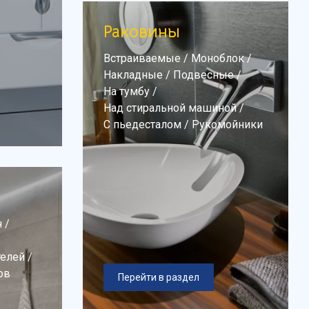
Раковины
Встраиваемые
/
Моноблок
/
Накладные
/
Подвесные
/
На тумбу
/
Над стиральной машиной
/
С пьедесталом
/
Рукомойники
н
/
телей
/
ов
Перейти в раздел