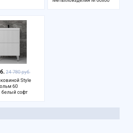
Металлоизделия M 60х60
уб.
24 780 руб.
аковиной Style
гольм 60
 белый софт