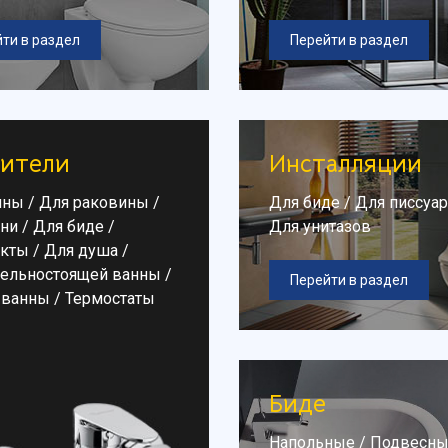
ти в раздел
Перейти в раздел
ители
Инсталляции
нны
/
Для раковины
/
Для биде
/
Для писсуа
хни
/
Для биде
/
Для унитазов
кты
/
Для душа
/
дельностоящей ванны
/
Перейти в раздел
 ванны
/
Термостаты
Биде
Напольные
/
Подвесн