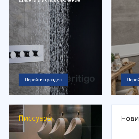
Шланги и их подключение
Перейти в раздел
Перей
Писсуары
Нови