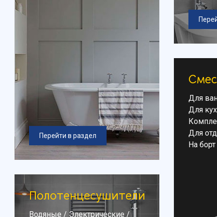
Перей
Смес
Для ва
Для ку
Компле
Для от
Перейти в раздел
На борт
Полотенцесушители
Водяные
/
Электрические
/