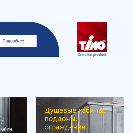
Душевые кабины,
поддоны,
/
ограждения
тойки