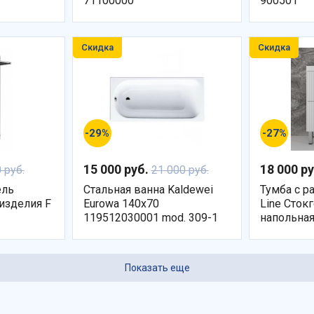
71100000
900501
Скидка
Скидка
-29%
-27%
15 000 руб.
18 000 р
 руб.
21 000 руб.
ель
Стальная ванна Kaldewei
Тумба с р
изделия F
Eurowa 140x70
Line Сток
119512030001 mod. 309-1
напольная
Показать еще