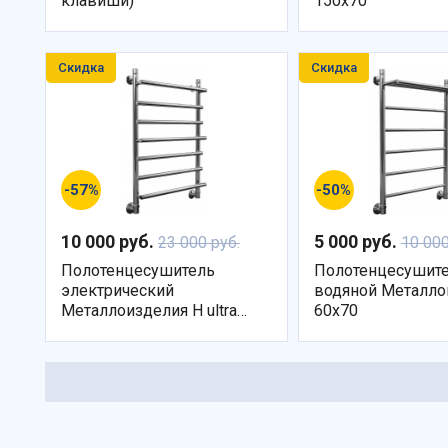
клавиши)
150x70
Скидка
Скидка
-57%
-50%
10 000 руб.
5 000 руб.
23 000 руб.
10 000
Полотенцесушитель
Полотенцесушит
электрический
водяной Металло
Металлоизделия H ultra
60х70
60х80 R со скрытым
подключением