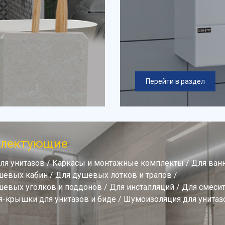
Перейти в раздел
плектующие
ля унитазов
/
Каркасы и монтажные комплекты
/
Для ван
шевых кабин
/
Для душевых лотков и трапов
/
шевых уголков и поддонов
/
Для инсталляций
/
Для смеси
я-крышки для унитазов и биде
/
Шумоизоляция для унитаз