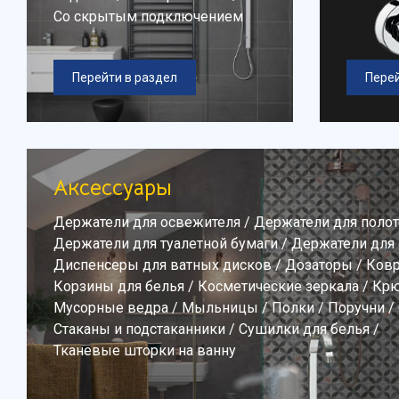
Со скрытым подключением
Перейти в раздел
Перей
Аксессуары
Держатели для освежителя
/
Держатели для поло
Держатели для туалетной бумаги
/
Держатели для
Диспенсеры для ватных дисков
/
Дозаторы
/
Ков
Корзины для белья
/
Косметические зеркала
/
Крю
Мусорные ведра
/
Мыльницы
/
Полки
/
Поручни
/
Стаканы и подстаканники
/
Сушилки для белья
/
Тканевые шторки на ванну