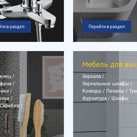
ти в раздел
Перейти в раздел
Мебель для ва
тенец
/
Зеркала
/
 фена
/
Зеркальные шкафы
/
рики
/
Комоды
/
Пеналы
/
Ту
чки
/
Фурнитура
/
Шкафы
Скребки
/