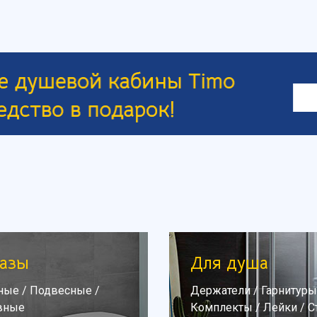
азы
Для душа
ные
/
Подвесные
/
Держатели
/
Гарнитуры
вные
Комплекты
/
Лейки
/
С