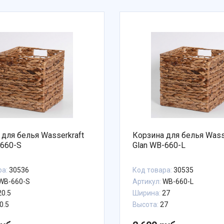
 для белья Wasserkraft
Корзина для белья Wass
-660-S
Glan WB-660-L
ра:
30536
Код товара:
30535
WB-660-S
Артикул:
WB-660-L
0.5
Ширина:
27
0.5
Высота:
27