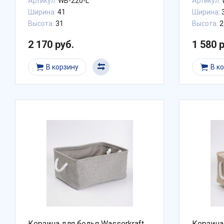
Артикул:
WB-220-L
Артикул:
Ширина:
41
Ширина:
Высота:
31
Высота:
2
2 170 руб.
1 580 
В корзину
В к
Корзина для белья Wasserkraft
Корзина