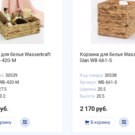
 для белья Wasserkraft
Корзина для белья Wass
-420-M
Glan WB-661-S
ра:
30539
Код товара:
30538
WB-420-M
Артикул:
WB-661-S
7.5
Ширина:
20.5
0.2
Высота:
20.5
руб.
2 170 руб.
орзину
В корзину