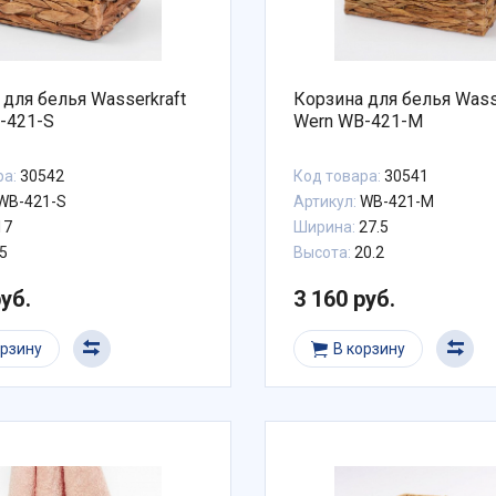
 для белья Wasserkraft
Корзина для белья Wass
-421-S
Wern WB-421-M
ра:
30542
Код товара:
30541
WB-421-S
Артикул:
WB-421-M
17
Ширина:
27.5
5
Высота:
20.2
руб.
3 160 руб.
орзину
В корзину