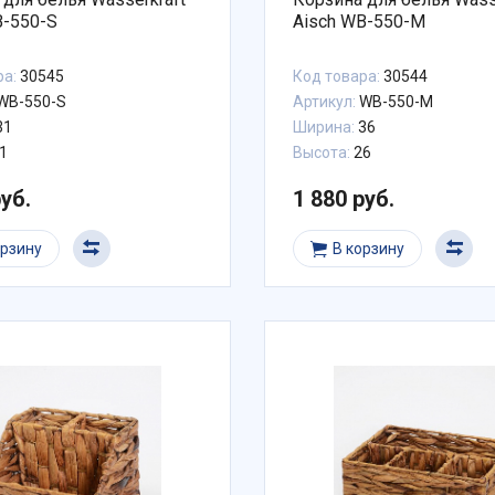
B-550-S
Aisch WB-550-M
ра:
30545
Код товара:
30544
WB-550-S
Артикул:
WB-550-M
31
Ширина:
36
1
Высота:
26
руб.
1 880 руб.
орзину
В корзину