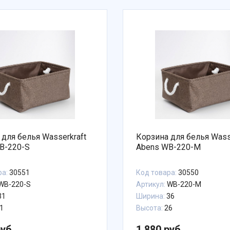
 для белья Wasserkraft
Корзина для белья Wass
B-220-S
Abens WB-220-M
ра:
30551
Код товара:
30550
WB-220-S
Артикул:
WB-220-M
31
Ширина:
36
1
Высота:
26
руб.
1 880 руб.