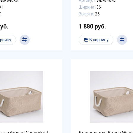
WB-840-S
Артикул:
WB-840-M
31
Ширина:
36
1
Высота:
26
руб.
1 880 руб.
орзину
В корзину
 для белья Wasserkraft
Корзина для белья Wass