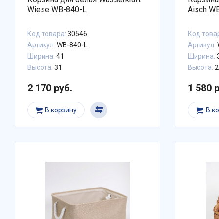
Wiese WB-840-L
Aisch W
Код товара:
30546
Код това
Артикул:
WB-840-L
Артикул:
Ширина:
41
Ширина:
Высота:
31
Высота:
2
2 170 руб.
1 580 
В корзину
В к