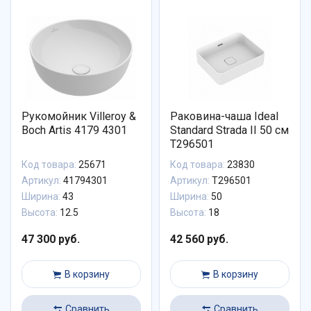
Рукомойник Villeroy &
Раковина-чаша Ideal
Boch Artis 4179 4301
Standard Strada II 50 см
T296501
Код товара:
25671
Код товара:
23830
Артикул:
41794301
Артикул:
T296501
Ширина:
43
Ширина:
50
Высота:
12.5
Высота:
18
47 300 руб.
42 560 руб.
В корзину
В корзину
Сравнить
Сравнить