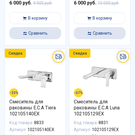
6 000 руб.
6 000 руб.
9 000 руб.
10 000 руб.
В корзину
В корзину
Сравнить
Сравнить
Скидка
Скидка
-33%
-67%
Смеситель для
Смеситель для
раковины E.C.A Tiera
раковины E.C.A Luna
102105140EX
102105129EX
Код товара:
8833
Код товара:
8831
Артикул:
102105140EX
Артикул:
102105129EX