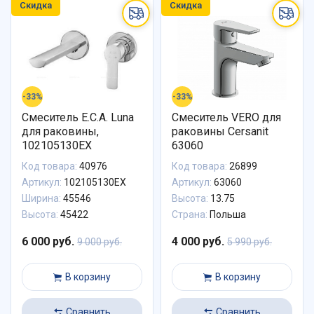
Скидка
Скидка
-33%
-33%
Смеситель E.C.A. Luna
Смеситель VERO для
для раковины,
раковины Cersanit
102105130EX
63060
Код товара:
40976
Код товара:
26899
Артикул:
102105130EX
Артикул:
63060
Ширина:
45546
Высота:
13.75
Высота:
45422
Страна:
Польша
6 000 руб.
4 000 руб.
9 000 руб.
5 990 руб.
В корзину
В корзину
Сравнить
Сравнить