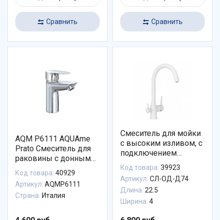
Сравнить
Сравнить
Смеситель для мойки
AQM P6111 AQUAme
с высоким изливом, с
Prato Смеситель для
подключением
раковины с донным
фильтра, белый, СЛ-
Код товара:
39923
клапаном, хром,
ОД-Д74
Код товара:
40929
однорычажный.
Артикул:
СЛ-ОД-Д74
Артикул:
AQMP6111
Длина:
22.5
Страна:
Италия
Ширина:
4