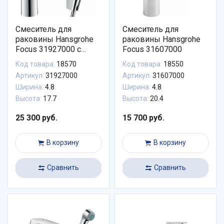
Смеситель для
Смеситель для
раковины Hansgrohe
раковины Hansgrohe
Focus 31927000 с
Focus 31607000
гигиеническим душем
Код товара:
18570
Код товара:
18550
и донным клапаном
Артикул:
31927000
Артикул:
31607000
Push-Open
Ширина:
4.8
Ширина:
4.8
Высота:
17.7
Высота:
20.4
25 300 руб.
15 700 руб.
В корзину
В корзину
Сравнить
Сравнить