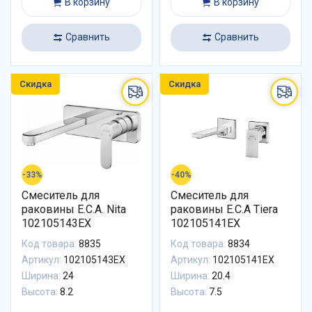
В корзину
В корзину
Сравнить
Сравнить
Скидка
Скидка
-33%
-40%
Смеситель для
Смеситель для
раковины E.C.A. Nita
раковины E.C.A Tiera
102105143EX
102105141EX
Код товара:
8835
Код товара:
8834
Артикул:
102105143EX
Артикул:
102105141EX
Ширина:
24
Ширина:
20.4
Высота:
8.2
Высота:
7.5