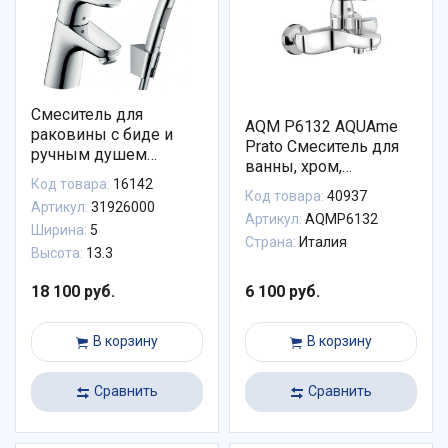
Смеситель для
AQM P6132 AQUAme
раковины с биде и
Prato Смеситель для
ручным душем
ванны, хром,
Hansgrohe Focus E2
Код товара:
16142
однорычажный.
31926000
Код товара:
40937
Артикул:
31926000
Артикул:
AQMP6132
Ширина:
5
Страна:
Италия
Высота:
13.3
18 100 руб.
6 100 руб.
В корзину
В корзину
Сравнить
Сравнить