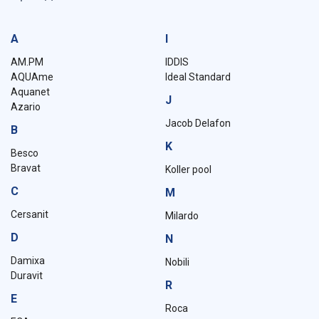
A
I
AM.PM
IDDIS
AQUAme
Ideal Standard
Aquanet
J
Azario
Jacob Delafon
B
K
Besco
Bravat
Koller pool
C
M
Cersanit
Milardo
D
N
Damixa
Nobili
Duravit
R
E
Roca