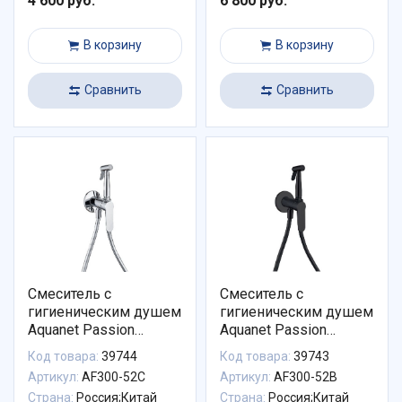
4 600 руб.
6 800 руб.
В корзину
В корзину
Сравнить
Сравнить
Смеситель с
Смеситель с
гигиеническим душем
гигиеническим душем
Aquanet Passion
Aquanet Passion
AF300-52С (с
AF300-52B (с
Код товара:
39744
Код товара:
39743
внутренней частью)
внутренней частью)
Артикул:
AF300-52С
Артикул:
AF300-52B
AF300-52С
AF300-52B
Страна:
Россия;Китай
Страна:
Россия;Китай