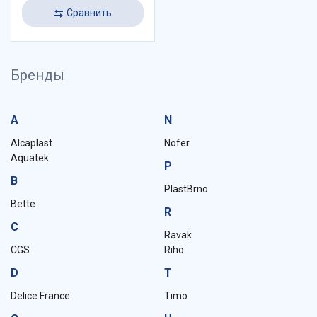
Сравнить
Бренды
A
N
Alcaplast
Nofer
Aquatek
P
B
PlastBrno
Bette
R
C
Ravak
CGS
Riho
D
T
Delice France
Timo