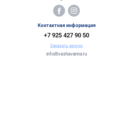
Контактная информация
+7 925 427 90 50
Заказать звонок
info@vashavanna.ru
Бухгалтерия: Москва, ул. Генерала Кузнецова, 22
2026 Все права защищены.
Все торговые марки принадлежат их владельцам.
Копирование составляющих частей сайта в какой бы то ни
было форме без разрешения владельца авторских прав
запрещено.