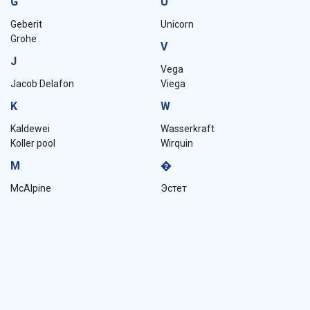
G
U
Geberit
Unicorn
Grohe
V
J
Vega
Jacob Delafon
Viega
K
W
Kaldewei
Wasserkraft
Koller pool
Wirquin
M
�
McAlpine
Эстет