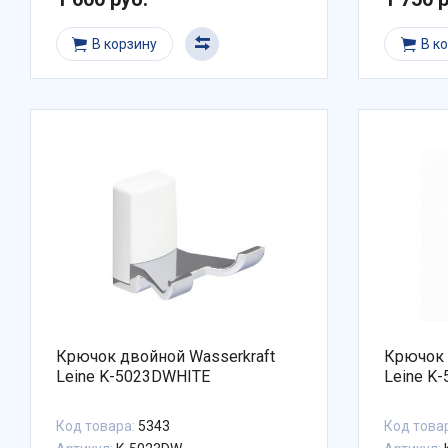
В корзину
В к
Крючок двойной Wasserkraft
Крючок 
Leine K-5023DWHITE
Leine K
Код товара:
5343
Код това