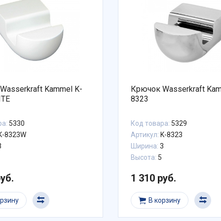
Wasserkraft Kammel K-
Крючок Wasserkraft Kam
ITE
8323
ра:
5330
Код товара:
5329
K-8323W
Артикул:
K-8323
3
Ширина:
3
Высота:
5
руб.
1 310 руб.
орзину
В корзину