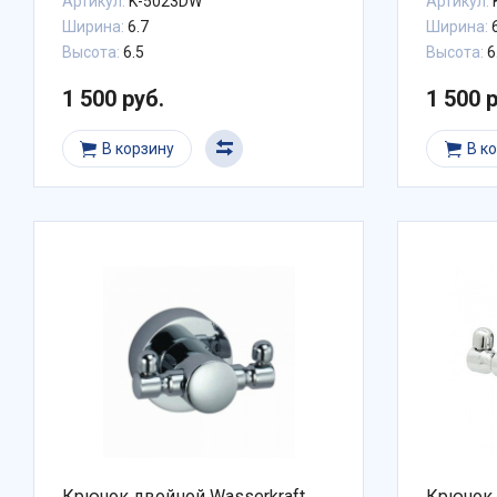
Артикул:
K-5023DW
Артикул:
Ширина:
6.7
Ширина:
6
Высота:
6.5
Высота:
6
1 500 руб.
1 500 
В корзину
В к
Крючок двойной Wasserkraft
Крючок 