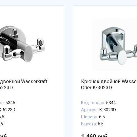
двойной Wasserkraft
Крючок двойной Wasser
-6223D
Oder K-3023D
ра:
5345
Код товара:
5344
K-6223D
Артикул:
K-3023D
.5
Ширина:
6.5
.5
Высота:
6.5
руб.
1 460 руб.