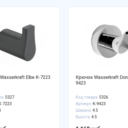
Wasserkraft Elbe K-7223
Крючок Wasserkraft Don
9423
ра:
5327
Код товара:
5326
K-7223
Артикул:
K-9423
3
Ширина:
4.5
Высота:
4.5