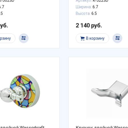
K-5023D
Артикул:
K-5223D
.7
Ширина:
6.7
.5
Высота:
6.5
руб.
2 140 руб.
орзину
В корзину
двойной Wasserkraft
Крючок двойной Wasser