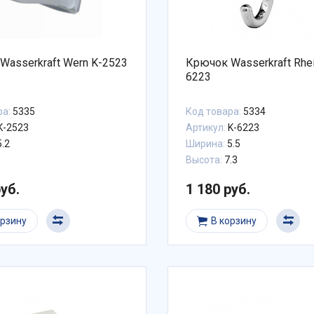
Wasserkraft Wern K-2523
Крючок Wasserkraft Rhei
6223
ра:
5335
Код товара:
5334
K-2523
Артикул:
K-6223
.2
Ширина:
5.5
Высота:
7.3
руб.
1 180 руб.
орзину
В корзину