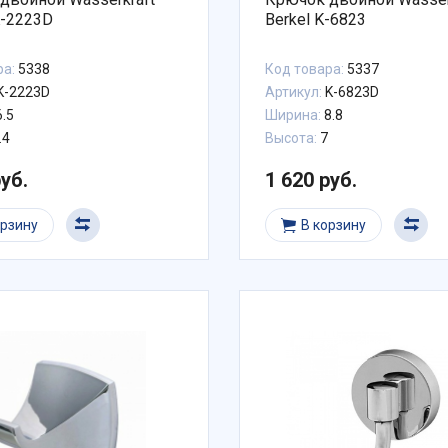
K-2223D
Berkel K-6823
ра:
5338
Код товара:
5337
K-2223D
Артикул:
K-6823D
.5
Ширина:
8.8
.4
Высота:
7
руб.
1 620 руб.
орзину
В корзину