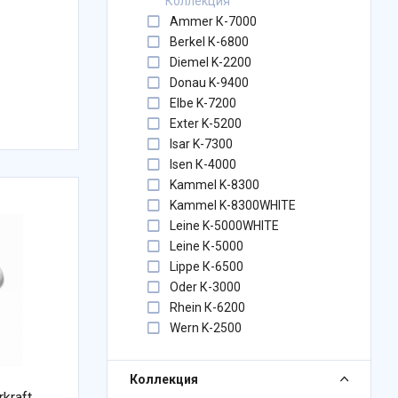
Коллекция
Ammer К-7000
Berkel К-6800
Diemel K-2200
Donau K-9400
Elbe K-7200
Exter K-5200
Isar K-7300
Isen К-4000
Kammel K-8300
Kammel K-8300WHITE
Leine K-5000WHITE
Leine К-5000
Lippe К-6500
Oder К-3000
Rhein К-6200
Wern K-2500
Коллекция
kraft