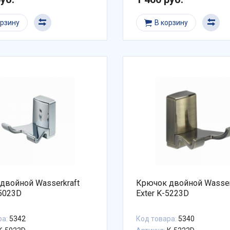
орзину
В корзину
двойной Wasserkraft
Крючок двойной Wasser
-5023D
Exter K-5223D
ра:
5342
Код товара:
5340