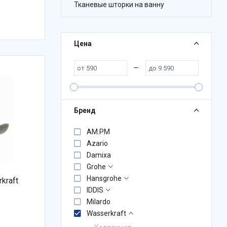
Тканевые шторки на ванну
Цена
—
Бренд
AM.PM
Azario
Damixa
Grohe
Hansgrohe
kraft
IDDIS
Milardo
Wasserkraft