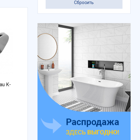
Сбросить
au K-