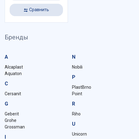
Сравнить
Бренды
A
N
Alcaplast
Nobili
Aquaton
P
C
PlastBrno
Cersanit
Point
G
R
Geberit
Riho
Grohe
U
Grossman
Unicorn
I