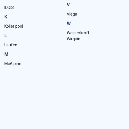
V
IDDIS
Viega
K
W
Koller pool
Wasserkraft
L
Wirquin
Laufen
M
McAlpine