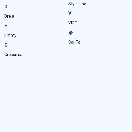
Style Line
D
V
Dreja
VIGO
E
�
Emmy
СанТа
G
Grossman