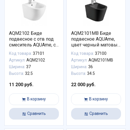
AQM2102 Биде
AQM2101MB Биде
подвесное с отв под
подвесное AQUAme,
смеситель AQUAme, с
цвет черный матовый,
переливом
с отв под смеситель, с
Код товара:
37101
Код товара:
37100
495x370x325мм
переливом
Артикул:
AQM2102
Артикул:
AQM2101MB
515x360x345мм
Ширина:
37
Ширина:
36
Высота:
32.5
Высота:
34.5
11 200 руб.
22 000 руб.
В корзину
В корзину
Сравнить
Сравнить