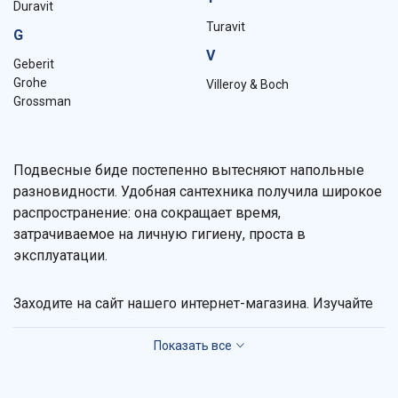
Duravit
Turavit
G
V
Geberit
Grohe
Villeroy & Boch
Grossman
Подвесные биде постепенно вытесняют напольные
разновидности. Удобная сантехника получила широкое
распространение: она сокращает время,
затрачиваемое на личную гигиену, проста в
эксплуатации.
Заходите на сайт нашего интернет-магазина. Изучайте
каталог. В нем найдутся стандартные модели и
подвесные биде безободковые с улучшенными
гигиеническими характеристиками. Отсутствие ободка
исключает скопление бактерий и облегчает уборку