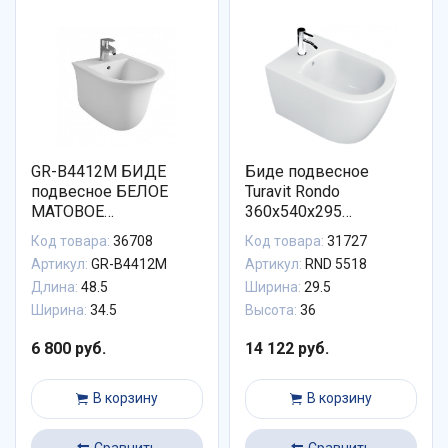
GR-B4412M БИДЕ
Биде подвесное
подвесное БЕЛОЕ
Turavit Rondo
МАТОВОЕ
360x540x295
485*345*365, 1 место
безободковое (RND
Код товара:
36708
Код товара:
31727
5518)
Артикул:
GR-B4412M
Артикул:
RND 5518
Длина:
48.5
Ширина:
29.5
Ширина:
34.5
Высота:
36
6 800 руб.
14 122 руб.
В корзину
В корзину
Сравнить
Сравнить