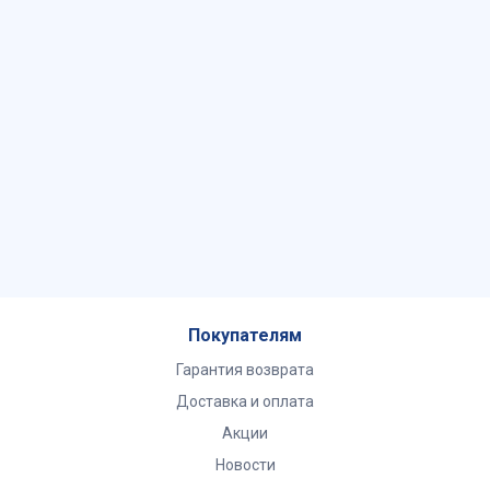
сантехнических приборов.
Купить подвесные биде в Vashavanna в Москве можно
уже сегодня. Звоните менеджерам для уточнения
деталей и оформляйте заказ.
Достоинства сантехники
Конструкции завоевали симпатии многочисленными
достоинствами:
надежностью: чаша прочно закрепляется на
несущей раме (инсталляции), выдерживающей
Покупателям
вес до 400 кг;
Гарантия возврата
легкостью уборки: пол после установки таких
Доставка и оплата
моделей остается свободным, мыть его гораздо
Акции
легче;
компактностью: подвесной унитаз-биде подойдет
Новости