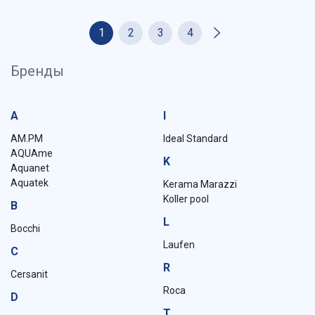
1
2
3
4
Бренды
A
I
AM.PM
Ideal Standard
AQUAme
K
Aquanet
Aquatek
Kerama Marazzi
Koller pool
B
L
Bocchi
Laufen
C
R
Cersanit
Roca
D
T