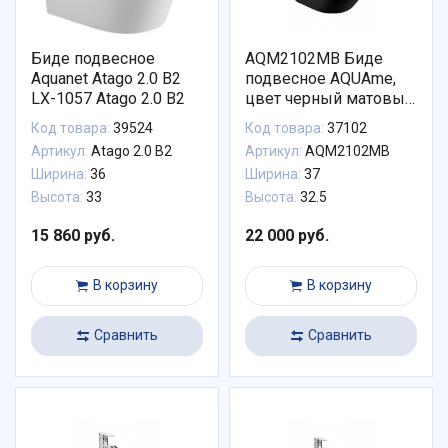
Биде подвесное
AQM2102MB Биде
Aquanet Atago 2.0 B2
подвесное AQUAme,
LX-1057 Atago 2.0 B2
цвет черный матовый,
с отв под смеситель, с
Код товара:
39524
Код товара:
37102
переливом
Артикул:
Atago 2.0 B2
Артикул:
AQM2102MB
495x370x325мм
Ширина:
36
Ширина:
37
Высота:
33
Высота:
32.5
15 860 руб.
22 000 руб.
В корзину
В корзину
Сравнить
Сравнить