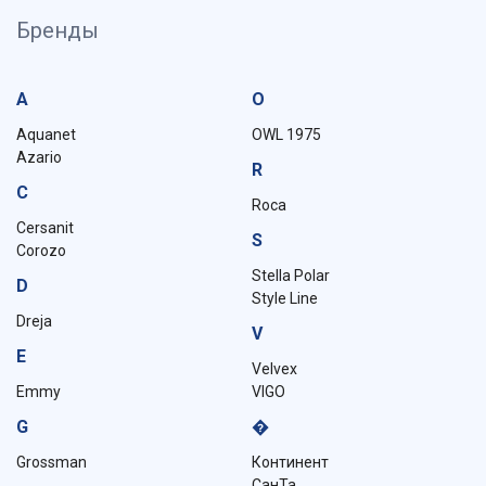
Бренды
A
O
Aquanet
OWL 1975
Azario
R
C
Roca
Cersanit
S
Corozo
Stella Polar
D
Style Line
Dreja
V
E
Velvex
Emmy
VIGO
G
�
Grossman
Континент
СанТа