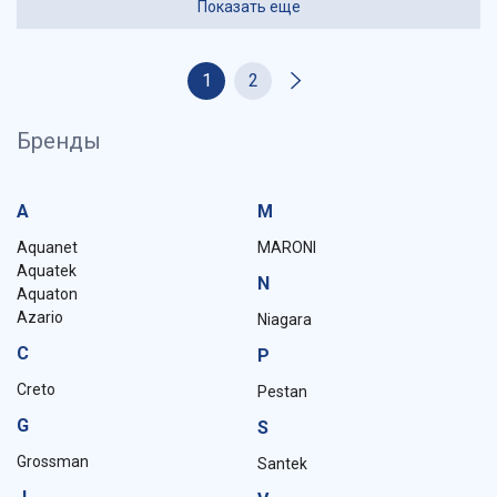
Показать еще
1
2
Бренды
A
M
Aquanet
MARONI
Aquatek
N
Aquaton
Azario
Niagara
C
P
Creto
Pestan
G
S
Grossman
Santek