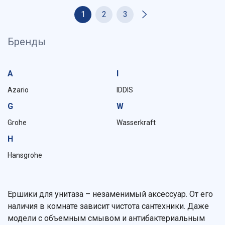
1
2
3
Бренды
A
I
Azario
IDDIS
G
W
Grohe
Wasserkraft
H
Hansgrohe
Ершики для унитаза – незаменимый аксессуар. От его
наличия в комнате зависит чистота сантехники. Даже
модели с объемным смывом и антибактериальным