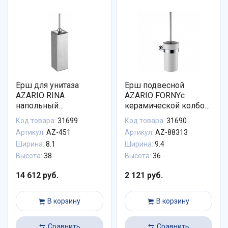
Ерш для унитаза
Ерш подвесной
AZARIO RINA
AZARIO FORNYс
напольный
керамической колбой,
хромированный
хром (AZ-88313)
Код товара:
31699
Код товара:
31690
квадратный (AZ-451)
Артикул:
AZ-451
Артикул:
AZ-88313
Ширина:
8.1
Ширина:
9.4
Высота:
38
Высота:
36
14 612 руб.
2 121 руб.
В корзину
В корзину
Сравнить
Сравнить