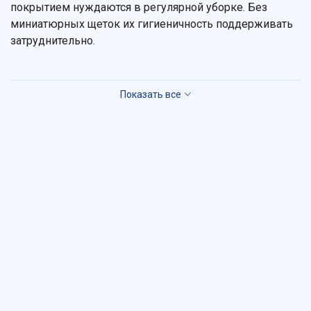
покрытием нуждаются в регулярной уборке. Без
миниатюрных щеток их гигиеничность поддерживать
затруднительно.
На сайте нашего интернет-магазина найдется
оригинальная брендовая продукция. В каталоге
представлены модели с креплением на стену и
устанавливаемые на пол. Бренды используют разные
материалы в производстве:
пластмассовые удобные, но непрочные;
стеклянные изящные, часто фиксируются на
стене, но цены выше;
силиконовые антибактериальны, не впитывают
влагу;
акриловые требуют бережного ухода, бывают
разноцветными и прозрачными, наполненными
гелем;