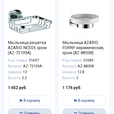
Мыльница решетка
Мыльница AZARIO
AZARIO NESSY, хром
FORNY керамическая,
(AZ-73109A)
хром (AZ-88308)
Код товара:
31697
Код товара:
31689
Артикул:
AZ-73109A
Артикул:
AZ-88308
Ширина:
13
Ширина:
12.8
Высота:
5.2
Высота:
5
1 652 руб.
1 176 руб.
В корзину
В корзину
Сравнить
Сравнить