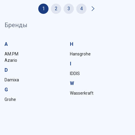
1
2
3
4
Бренды
A
H
AM.PM
Hansgrohe
Azario
I
D
IDDIS
Damixa
W
G
Wasserkraft
Grohe