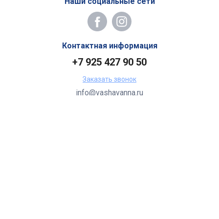
Наши социальные сети
Контактная информация
+7 925 427 90 50
Заказать звонок
info@vashavanna.ru
Бухгалтерия: Москва, ул. Генерала Кузнецова, 22
2026 Все права защищены.
Все торговые марки принадлежат их владельцам.
Копирование составляющих частей сайта в какой бы то ни
было форме без разрешения владельца авторских прав
запрещено.