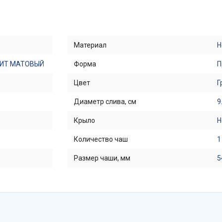
Материал
Н
ФИТ МАТОВЫЙ
Форма
П
Цвет
Г
Диаметр слива, см
9
Крыло
Н
Количество чаш
1
Размер чаши, мм
5