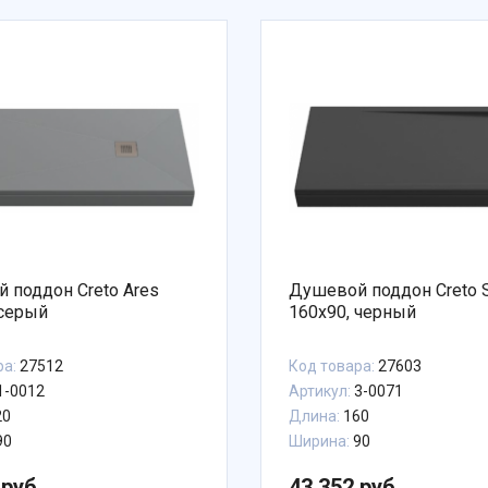
 поддон Creto Ares
Душевой поддон Creto S
 серый
160x90, черный
ра:
27512
Код товара:
27603
1-0012
Артикул:
3-0071
20
Длина:
160
90
Ширина:
90
 руб.
43 352 руб.