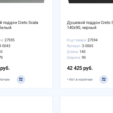
 поддон Creto Scala
Душевой поддон Creto S
 белый
140x90, черный
ра:
27595
Код товара:
27594
3-0043
Артикул:
3-0065
60
Длина:
140
70
Ширина:
90
 руб.
42 425 руб.
аличии
Нет в наличии