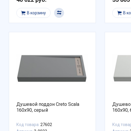
В корзину
В к
Душевой поддон Creto Scala
Душевой
160x90, серый
160x90,
Код товара:
27602
Код това