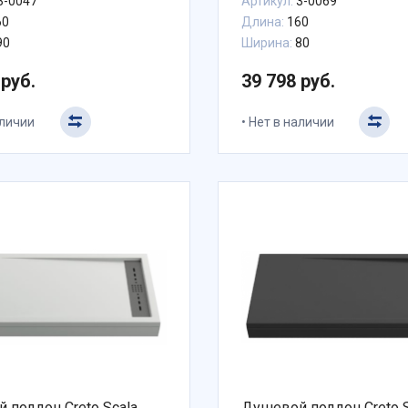
3-0047
Артикул:
3-0069
60
Длина:
160
90
Ширина:
80
 руб.
39 798 руб.
аличии
Нет в наличии
 поддон Creto Scala
Душевой поддон Creto S