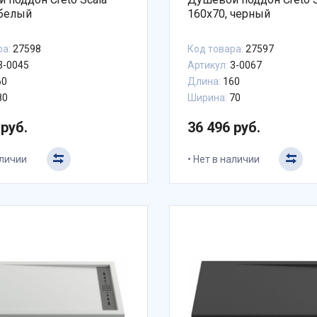
 белый
160x70, черный
ра:
27598
Код товара:
27597
3-0045
Артикул:
3-0067
60
Длина:
160
80
Ширина:
70
 руб.
36 496 руб.
аличии
Нет в наличии