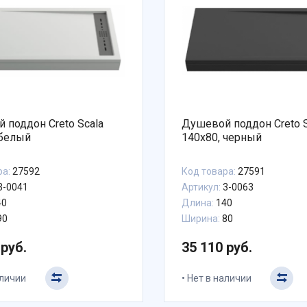
 поддон Creto Scala
Душевой поддон Creto S
 белый
140x80, черный
ра:
27592
Код товара:
27591
3-0041
Артикул:
3-0063
40
Длина:
140
90
Ширина:
80
 руб.
35 110 руб.
аличии
Нет в наличии