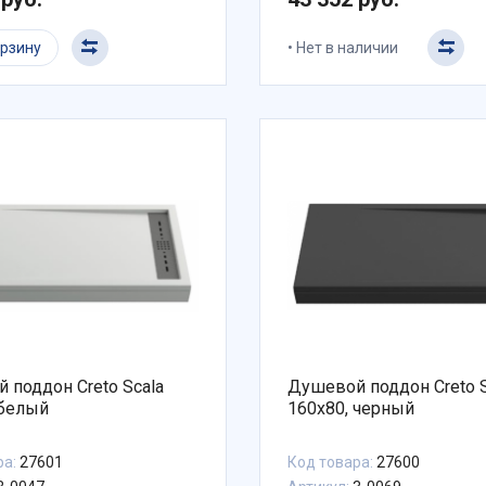
орзину
Нет в наличии
 поддон Creto Scala
Душевой поддон Creto S
 белый
160x80, черный
ра:
27601
Код товара:
27600