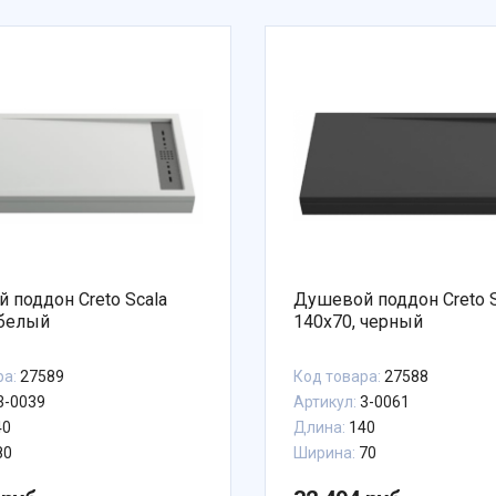
 поддон Creto Scala
Душевой поддон Creto S
 белый
140x70, черный
ра:
27589
Код товара:
27588
3-0039
Артикул:
3-0061
40
Длина:
140
80
Ширина:
70