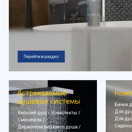
Перейти в раздел
Встраиваемые
Ком
душевые системы
Бачки д
Для ду
Верхний душ
/
Комплекты
/
Для ду
Смесители
/
Сидень
Держатели верхнего душа
/