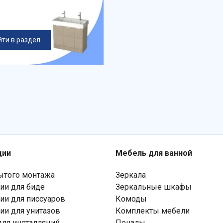
ти в раздел
ции
Мебель для ванной
ытого монтажа
Зеркала
ии для биде
Зеркальные шкафы
ии для писсуаров
Комоды
ии для унитазов
Комплекты мебели
ля инсталляций
Пеналы