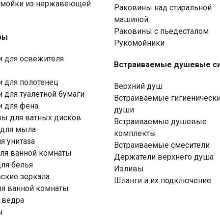
 мойки из нержавеющей
Раковины над стиральной
машиной
Раковины с пьедесталом
ры
Рукомойники
 для освежителя
Встраиваемые душевые с
 для полотенец
Верхний душ
 для туалетной бумаги
Встраиваемые гигиеническ
 для фена
души
ы для ватных дисков
Встраиваемые душевые
 для мыла
комплекты
я унитаза
Встраиваемые смесители
ля ванной комнаты
Держатели верхнего душа
ля белья
Изливы
ские зеркала
Шланги и их подключение
я ванной комнаты
 ведра
ы