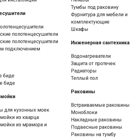
Тумбы под раковину
есушители
Фурнитура для мебели и
комплектующие
олотенцесушители
Шкафы
ские полотенцесушители
ские полотенцесушители
Инженерная сантехника
ым подключением
Водонагреватели
Защита от протечек
Радиаторы
е биде
Теплый пол
е биде
Раковины
 мойки
Встраиваемые раковины
ы для кухонных моек
Моноблоки
мойки из кварца
Накладные раковины
мойки из мрамора и
Подвесные раковины
Раковины на тумбу