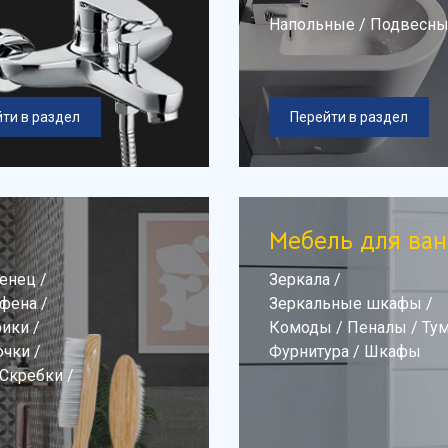
Напольные
/
Подвесн
ти в раздел
Перейти в раздел
Мебель для ва
тенец
/
Зеркала
/
 фена
/
Зеркальные шкафы
/
рики
/
Комоды
/
Пеналы
/
Ту
чки
/
Фурнитура
/
Шкафы
Скребки
/