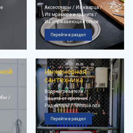
ые
Аксессуары
/
Из кварца
/
Из мрамора и гранита
/
Из нержавеющей стали
Перейти в раздел
нной
Инженерная
сантехника
Водонагреватели
/
мбы
/
Защита от протечек
/
Радиаторы
/
Теплый пол
Перейти в раздел