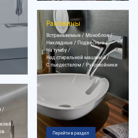
Раковины
Встраиваемые
/
Моноблок
/
Накладные
/
Подвесные
/
На тумбу
/
Над стиральной машиной
/
С пьедесталом
/
Рукомойники
н
/
телей
/
ов
Перейти в раздел