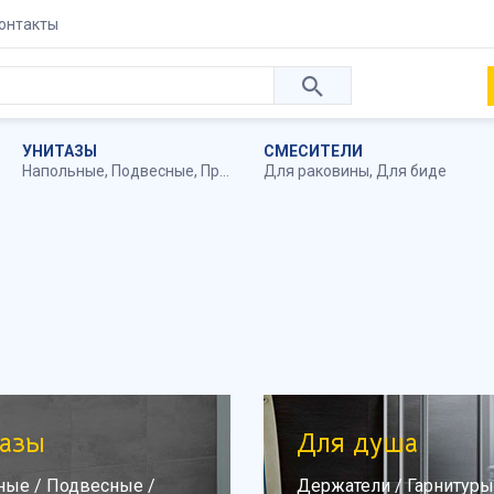
онтакты
УНИТАЗЫ
СМЕСИТЕЛИ
Напольные
,
Подвесные
,
Приставные
Для раковины
,
Для биде
азы
Для душа
ные
/
Подвесные
/
Держатели
/
Гарнитуры