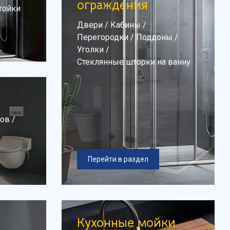
ограждения
тойки
Двери
/
Кабины
/
Перегородки
/
Поддоны
/
Уголки
/
Стеклянные шторки на ванну
ров
/
Перейти в раздел
Кухонные мойки