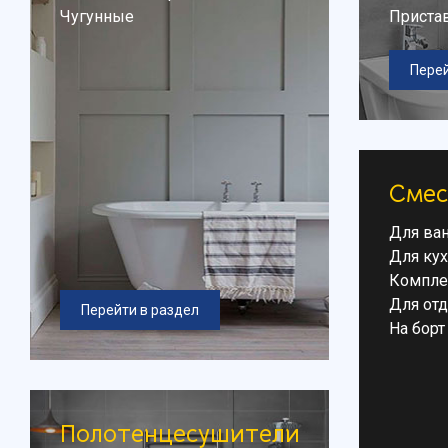
Чугунные
Приста
Перей
Смес
Для ва
Для ку
Компле
Для от
Перейти в раздел
На борт
Полотенцесушители