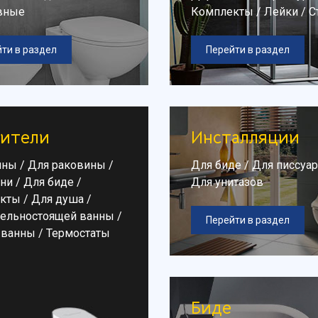
вные
Комплекты
/
Лейки
/
С
ти в раздел
Перейти в раздел
ители
Инсталляции
нны
/
Для раковины
/
Для биде
/
Для писсуа
хни
/
Для биде
/
Для унитазов
кты
/
Для душа
/
дельностоящей ванны
/
Перейти в раздел
 ванны
/
Термостаты
Биде