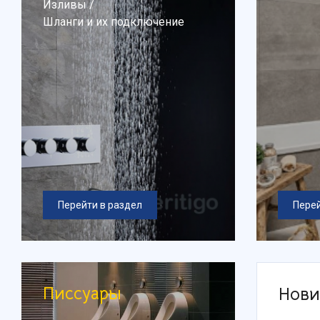
Изливы
/
Шланги и их подключение
Перейти в раздел
Перей
Писсуары
Нови