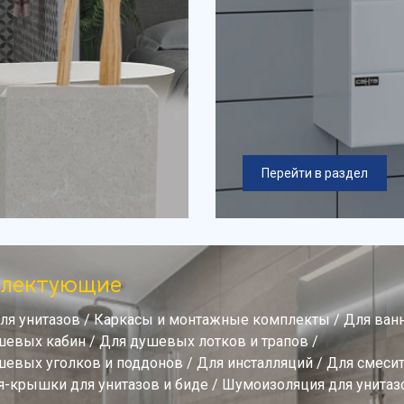
Перейти в раздел
плектующие
ля унитазов
/
Каркасы и монтажные комплекты
/
Для ван
шевых кабин
/
Для душевых лотков и трапов
/
шевых уголков и поддонов
/
Для инсталляций
/
Для смеси
я-крышки для унитазов и биде
/
Шумоизоляция для унитаз