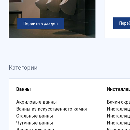
Перей
Перейти в раздел
Категории
Ванны
Инсталля
Акриловые ванны
Бачки скр
Ванны из искусственного камня
Инсталляц
Стальные ванны
Инсталляц
Чугунные ванны
Инсталляц
Экраны для ванн
Клавиши д