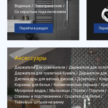
Водяные
/
Электрические
/
Со скрытым подключением
Перейти в раздел
Перей
Аксессуары
Держатели для освежителя
/
Держатели для поло
Держатели для туалетной бумаги
/
Держатели для
Диспенсеры для ватных дисков
/
Дозаторы
/
Ков
Корзины для белья
/
Косметические зеркала
/
Крю
Мусорные ведра
/
Мыльницы
/
Полки
/
Поручни
/
Стаканы и подстаканники
/
Сушилки для белья
/
Тканевые шторки на ванну