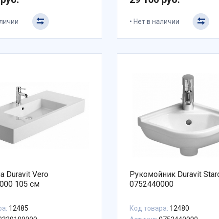
аличии
Нет в наличии
 Duravit Vero
Рукомойник Duravit Star
000 105 см
0752440000
ра:
12485
Код товара:
12480