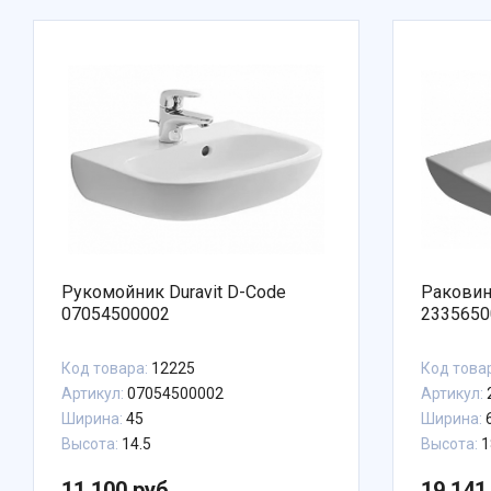
Рукомойник Duravit D-Code
Раковина
07054500002
2335650
Код товара:
12225
Код това
Артикул:
07054500002
Артикул:
Ширина:
45
Ширина:
Высота:
14.5
Высота:
1
11 100 руб.
19 141