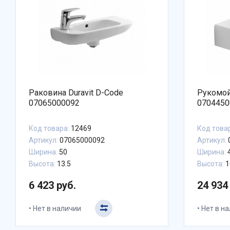
Раковина Duravit D-Code
Рукомой
07065000092
0704450
Код товара:
12469
Код това
Артикул:
07065000092
Артикул:
Ширина:
50
Ширина:
Высота:
13.5
Высота:
1
6 423 руб.
24 934
Нет в наличии
Нет в н