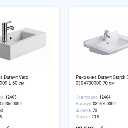
 Duravit Vero
Раковина Duravit Starck 
009 L 50 см
0304700000 70 см
ра:
12465
Код товара:
12464
0703500009
Артикул:
0304700000
50
Ширина:
70
5
Высота:
23.5