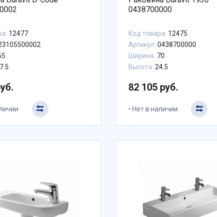
0002
0438700000
ра:
12477
Код товара:
12475
23105500002
Артикул:
0438700000
55
Ширина:
70
7.5
Высота:
24.5
руб.
82 105 руб.
аличии
Нет в наличии