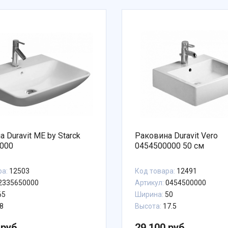
 Duravit ME by Starck
Раковина Duravit Vero
000
0454500000 50 см
ра:
12503
Код товара:
12491
2335650000
Артикул:
0454500000
65
Ширина:
50
8
Высота:
17.5
 руб.
29 100 руб.