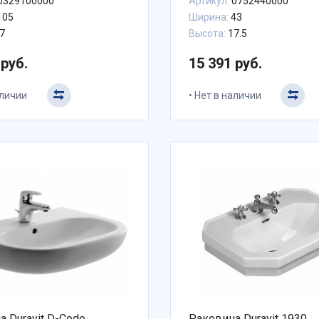
0329100000
Артикул:
0752440000
105
Ширина:
43
7
Высота:
17.5
 руб.
15 391 руб.
аличии
Нет в наличии
а Duravit D-Code
Раковина Duravit 1930