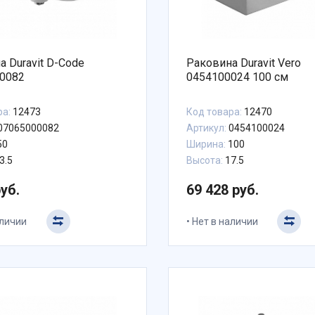
а Duravit D-Code
Раковина Duravit Vero
0082
0454100024 100 см
ра:
12473
Код товара:
12470
07065000082
Артикул:
0454100024
50
Ширина:
100
3.5
Высота:
17.5
руб.
69 428 руб.
аличии
Нет в наличии