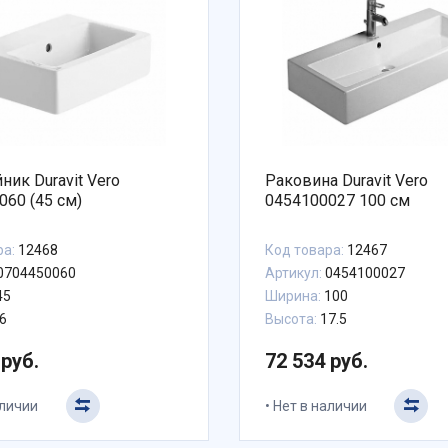
ник Duravit Vero
Раковина Duravit Vero
060 (45 см)
0454100027 100 см
ра:
12468
Код товара:
12467
0704450060
Артикул:
0454100027
45
Ширина:
100
6
Высота:
17.5
 руб.
72 534 руб.
аличии
Нет в наличии