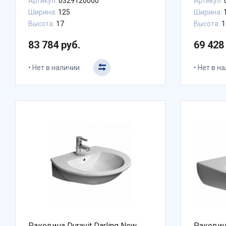
Артикул:
0329120000
Артикул:
Ширина:
125
Ширина:
Высота:
17
Высота:
1
83 784 руб.
69 428
Нет в наличии
Нет в н
Раковина Duravit Darling New
Раковин