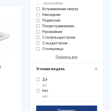
-рукомойник
Встраиваемая сверху
Накладная
Подвесная
Полувстраиваемая
Рукомойник
С полупьедесталом
С пьедесталом
Столешница
Показать все
3
Угловая модель
Да
да
Нет
нет
Применить