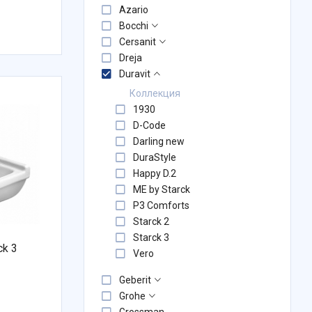
Azario
Bocchi
Cersanit
Dreja
Duravit
Коллекция
1930
D-Code
Darling new
DuraStyle
Happy D.2
ME by Starck
P3 Comforts
Starck 2
Starck 3
ck 3
Vero
Geberit
Grohe