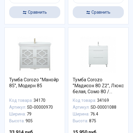
Сравнить
Сравнить
Тумба Corozo "Манойр
Тумба Corozo
85", Модерн 85
"Мадисон 80 Z2", Люкс
белая, Сомо 80 /
Фостер 80
Код товара:
34170
Код товара:
34169
Артикул:
SD-00000970
Артикул:
SD-00001088
Ширина:
79
Ширина:
76.4
Высота:
905
Высота:
875
33 914 руб.
15 950 руб.