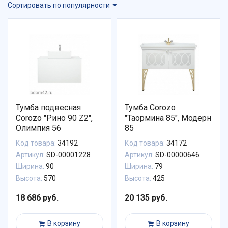
Сортировать по популярности
Тумба подвесная
Тумба Corozo
Corozo "Рино 90 Z2",
"Таормина 85", Модерн
Олимпия 56
85
Код товара:
34192
Код товара:
34172
Артикул:
SD-00001228
Артикул:
SD-00000646
Ширина:
90
Ширина:
79
Высота:
570
Высота:
425
18 686 руб.
20 135 руб.
В корзину
В корзину