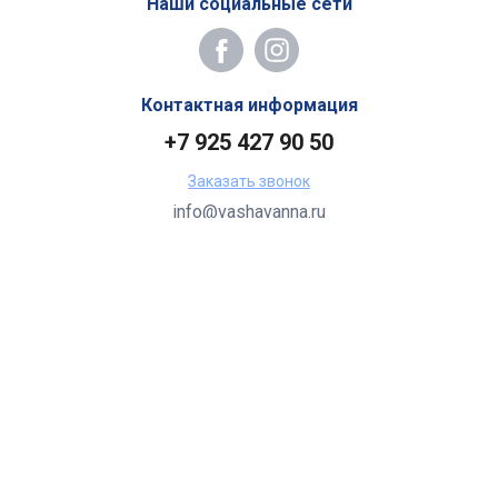
Наши социальные сети
Контактная информация
+7 925 427 90 50
Заказать звонок
info@vashavanna.ru
Бухгалтерия: Москва, ул. Генерала Кузнецова, 22
2026 Все права защищены.
Все торговые марки принадлежат их владельцам.
Копирование составляющих частей сайта в какой бы то ни
было форме без разрешения владельца авторских прав