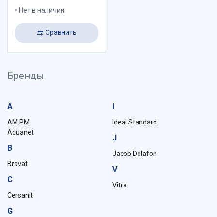
Нет в наличии
Сравнить
Бренды
A
I
AM.PM
Ideal Standard
Aquanet
J
B
Jacob Delafon
Bravat
V
C
Vitra
Cersanit
G