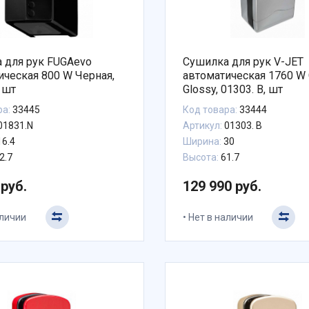
 для рук FUGAevo
Сушилка для рук V-JET
ическая 800 W Черная,
автоматическая 1760 W
 шт
Glossy, 01303. B, шт
ра:
33445
Код товара:
33444
01831.N
Артикул:
01303. B
6.4
Ширина:
30
2.7
Высота:
61.7
 руб.
129 990 руб.
аличии
Нет в наличии