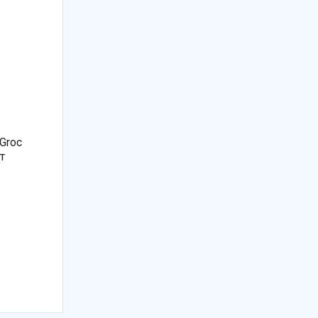
Groc
т