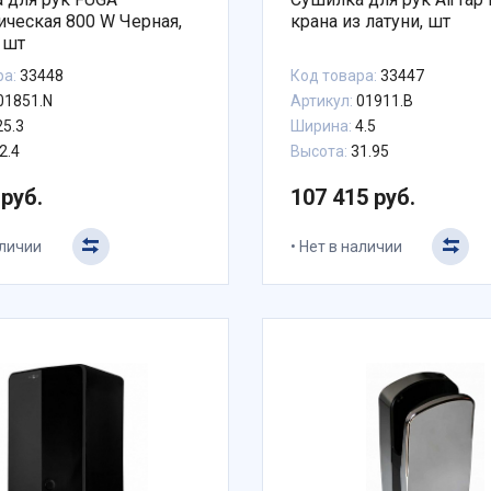
ическая 800 W Черная,
крана из латуни, шт
 шт
ра:
33448
Код товара:
33447
01851.N
Артикул:
01911.B
5.3
Ширина:
4.5
2.4
Высота:
31.95
 руб.
107 415 руб.
аличии
Нет в наличии