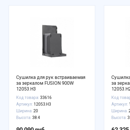
Сушилка для рук встраиваемая
Сушилка
за зеркалом FUSION 900W
за зерк
12053.H3
12053.H
Код товара:
33616
Код това
Артикул:
12053.H3
Артикул:
Ширина:
20
Ширина:
Высота:
38.4
Высота:
3
90 090 руб.
62 325