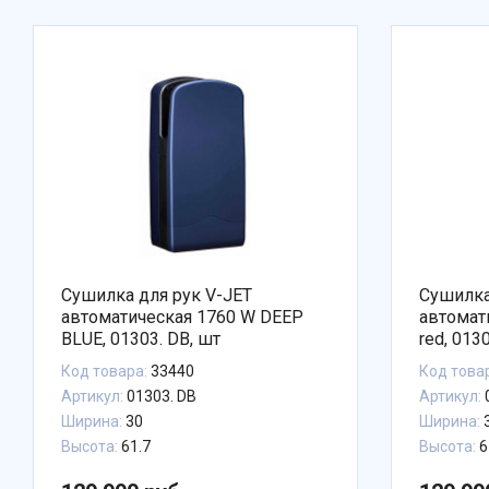
Сушилка для рук V-JET
Сушилка
автоматическая 1760 W DEEP
автомат
BLUE, 01303. DB, шт
red, 013
Код товара:
33440
Код това
Артикул:
01303. DB
Артикул:
Ширина:
30
Ширина:
Высота:
61.7
Высота:
6