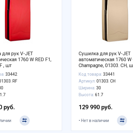
 для рук V-JET
Сушилка для рук V-JET
ическая 1760 W RED F1,
автоматическая 1760 W 
01303. RF , шт
Champagne, 01303. CH, ш
ра:
33442
Код товара:
33441
01303. RF
Артикул:
01303. CH
30
Ширина:
30
1.7
Высота:
61.7
0 руб.
129 990 руб.
аличии
Нет в наличии