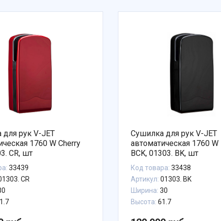
 для рук V-JET
Сушилка для рук V-JET
ическая 1760 W Cherry
автоматическая 1760 W
03. CR, шт
BCK, 01303. BK, шт
ра:
33439
Код товара:
33438
01303. CR
Артикул:
01303. BK
30
Ширина:
30
1.7
Высота:
61.7