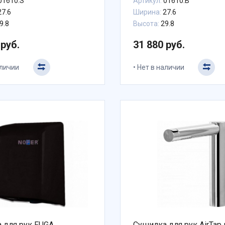
01610.S
Артикул:
01610.B
7.6
Ширина:
27.6
9.8
Высота:
29.8
 руб.
31 880 руб.
аличии
Нет в наличии
 для рук FUGA
Сушилка для рук AirTap