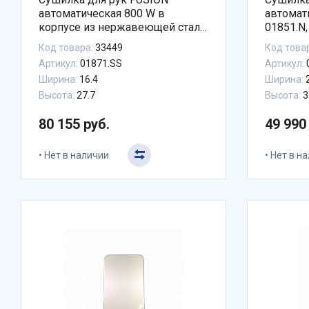
автоматическая 800 W в
автомат
корпусе из нержавеющей стали,
01851.N,
шт
Код товара:
33449
Код това
Артикул:
01871.SS
Артикул:
Ширина:
16.4
Ширина:
2
Высота:
27.7
Высота:
3
80 155 руб.
49 990
Нет в наличии
Нет в н