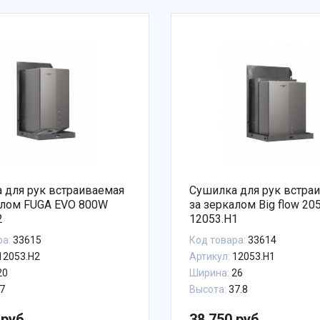
 для рук встраиваемая
Сушилка для рук встра
алом FUGA EVO 800W
за зеркалом Big flow 2
2
12053.H1
ра:
33615
Код товара:
33614
12053.H2
Артикул:
12053.H1
20
Ширина:
26
7
Высота:
37.8
 руб.
38 750 руб.