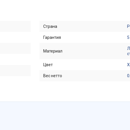
Страна
Р
Гарантия
5
Л
Материал
с
Цвет
Х
Вес нетто
0