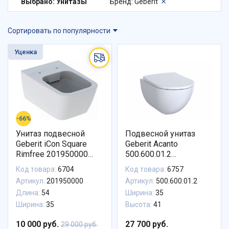
Выбрано: Унитазы
Бренд: Geberit
Сортировать по популярности
Уценка
-66%
Унитаз подвесной
Подвесной унитаз
Geberit iCon Square
Geberit Acanto
Rimfree 201950000
500.600.01.2
(УЦЕНКА)
безободковый
Код товара:
6704
Код товара:
6757
Артикул:
201950000
Артикул:
500.600.01.2
Длина:
54
Ширина:
35
Ширина:
35
Высота:
41
10 000 руб.
27 700 руб.
29 000 руб.