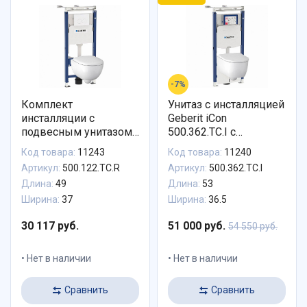
-7%
Комплект
Унитаз с инсталляцией
инсталляции с
Geberit iCon
подвесным унитазом
500.362.TC.I с
Geberit Renova
горизонтальным
Код товара:
11243
Код товара:
11240
Compact 500.122.TC.R
выпуском
Артикул:
500.122.TC.R
Артикул:
500.362.TC.I
Длина:
49
Длина:
53
Ширина:
37
Ширина:
36.5
30 117 руб.
51 000 руб.
54 550 руб.
Нет в наличии
Нет в наличии
Сравнить
Сравнить