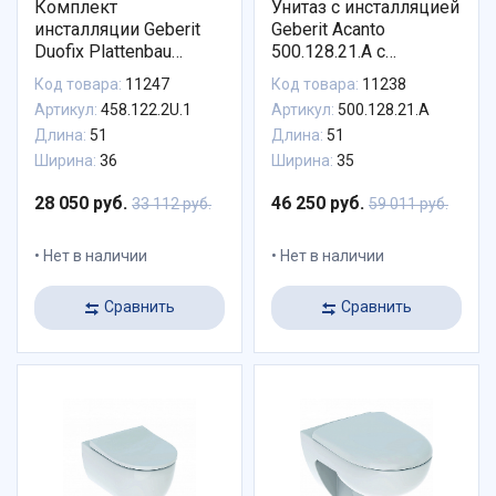
Комплект
Унитаз с инсталляцией
инсталляции Geberit
Geberit Acanto
Duofix Plattenbau
500.128.21.A с
458.122.2U.1 с
горизонтальным
Код товара:
11247
Код товара:
11238
подвесным унитазом
выпуском
Артикул:
458.122.2U.1
Артикул:
500.128.21.A
Idol
Длина:
51
Длина:
51
Ширина:
36
Ширина:
35
28 050 руб.
46 250 руб.
33 112 руб.
59 011 руб.
Нет в наличии
Нет в наличии
Сравнить
Сравнить