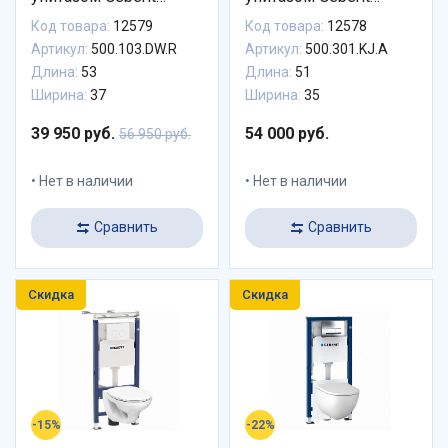
Renova, 500.103.DW.R,
Acanto Rimfree,
Код товара:
12579
Код товара:
12578
сиденье микролифт,
500.301.KJ.A, сиденье
Артикул:
500.103.DW.R
Артикул:
500.301.KJ.A
комплект Идеальная
микролифт, комплект
Длина:
53
Длина:
51
пара
Идеальная пара
Ширина:
37
Ширина:
35
39 950 руб.
54 000 руб.
56 950 руб.
Нет в наличии
Нет в наличии
Сравнить
Сравнить
Скидка
Скидка
-15%
-22%