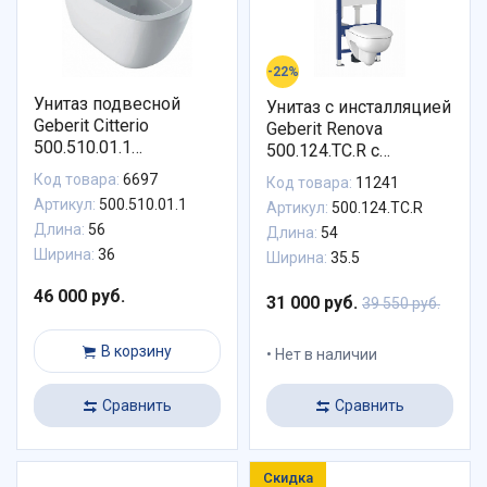
-22%
Унитаз подвесной
Унитаз с инсталляцией
Geberit Citterio
Geberit Renova
500.510.01.1
500.124.TC.R с
безободковый
горизонтальным
Код товара:
6697
Код товара:
11241
покрытие KeraTect
выпуском
Артикул:
500.510.01.1
Артикул:
500.124.TC.R
Длина:
56
Длина:
54
Ширина:
36
Ширина:
35.5
46 000 руб.
31 000 руб.
39 550 руб.
В корзину
Нет в наличии
Сравнить
Сравнить
Скидка