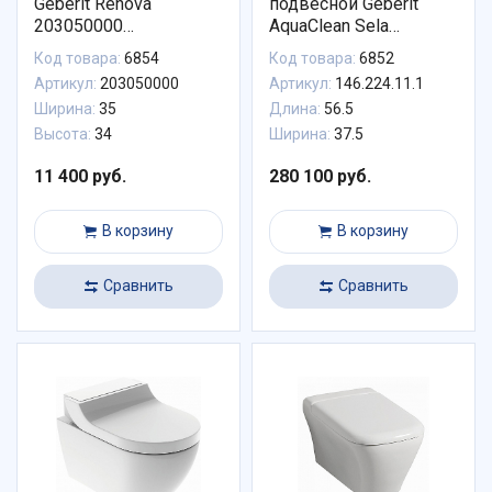
Geberit Renova
подвесной Geberit
203050000
AquaClean Sela
безободковый
146.224.11.1 панель
Код товара:
6854
Код товара:
6852
белая
Артикул:
203050000
Артикул:
146.224.11.1
Ширина:
35
Длина:
56.5
Высота:
34
Ширина:
37.5
11 400 руб.
280 100 руб.
В корзину
В корзину
Сравнить
Сравнить