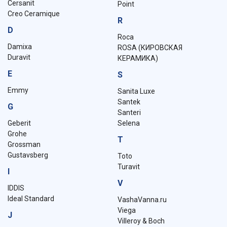
Cersanit
Point
Creo Ceramique
R
D
Roca
Damixa
ROSA (КИРОВСКАЯ
Duravit
КЕРАМИКА)
E
S
Emmy
Sanita Luxe
Santek
G
Santeri
Geberit
Selena
Grohe
T
Grossman
Gustavsberg
Toto
Turavit
I
V
IDDIS
Ideal Standard
VashaVanna.ru
Viega
J
Villeroy & Boch