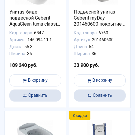
Унитаз-биде
Подвесной унитаз
подвесной Geberit
Geberit myDay
AquaClean tuma classic
201460600 покрытие
146.094.11.1
KeraTect (без сиденья)
Код товара:
6847
Код товара:
6760
безободковый
Артикул:
146.094.11.1
Артикул:
201460600
альпийский белый
Длина:
55.3
Длина:
54
Ширина:
36
Ширина:
36
189 240 руб.
33 900 руб.
В корзину
В корзину
Сравнить
Сравнить
Скидка