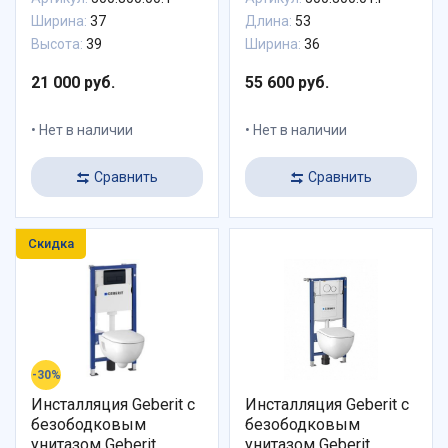
Идеальная пара
Ширина:
37
Длина:
53
Высота:
39
Ширина:
36
21 000 руб.
55 600 руб.
Нет в наличии
Нет в наличии
Сравнить
Сравнить
Скидка
-30%
Инсталляция Geberit с
Инсталляция Geberit с
безободковым
безободковым
унитазом Geberit
унитазом Geberit