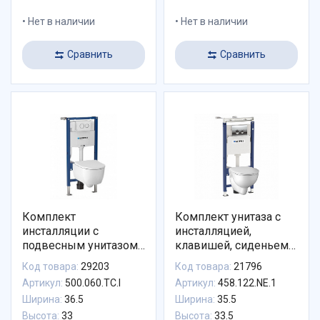
Нет в наличии
Нет в наличии
Сравнить
Сравнить
Комплект
Комплект унитаза с
инсталляции с
инсталляцией,
подвесным унитазом
клавишей, сиденьем
Geberit iCon
Geberit 458.122.NE.1
Код товара:
29203
Код товара:
21796
500.060.TC.I
Артикул:
500.060.TC.I
Артикул:
458.122.NE.1
Ширина:
36.5
Ширина:
35.5
Высота:
33
Высота:
33.5