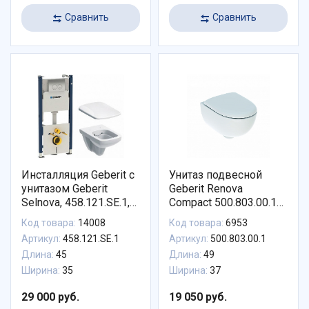
Сравнить
Сравнить
Инсталляция Geberit с
Унитаз подвесной
унитазом Geberit
Geberit Renova
Selnova, 458.121.SE.1,
Compact 500.803.00.1
сиденье
безободковый с
Код товара:
14008
Код товара:
6953
микролифт+клавиша+шумоизоляция
сиденьем микролифт
Артикул:
458.121.SE.1
Артикул:
500.803.00.1
Длина:
45
Длина:
49
Ширина:
35
Ширина:
37
29 000 руб.
19 050 руб.