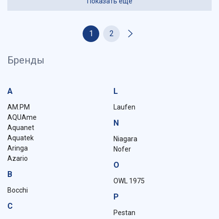
Показать еще
1
2
Бренды
A
L
AM.PM
Laufen
AQUAme
N
Aquanet
Aquatek
Niagara
Aringa
Nofer
Azario
O
B
OWL 1975
Bocchi
P
C
Pestan