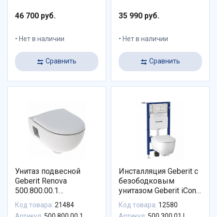
46 700 руб.
35 990 руб.
Нет в наличии
Нет в наличии
Сравнить
Сравнить
Унитаз подвесной
Инсталляция Geberit с
Geberit Renova
безободковым
500.800.00.1
унитазом Geberit iCon,
безободковый с
500.300.01.I, сиденье
Код товара:
21484
Код товара:
12580
сиденьем микролифт
микролифт, комплект
Артикул:
500.800.00.1
Артикул:
500.300.01.I