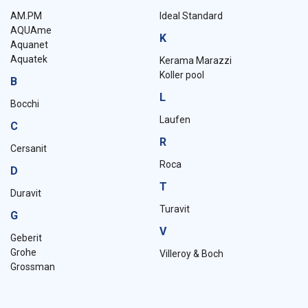
AM.PM
Ideal Standard
AQUAme
K
Aquanet
Aquatek
Kerama Marazzi
Koller pool
B
L
Bocchi
Laufen
C
R
Cersanit
Roca
D
T
Duravit
Turavit
G
V
Geberit
Grohe
Villeroy & Boch
Grossman