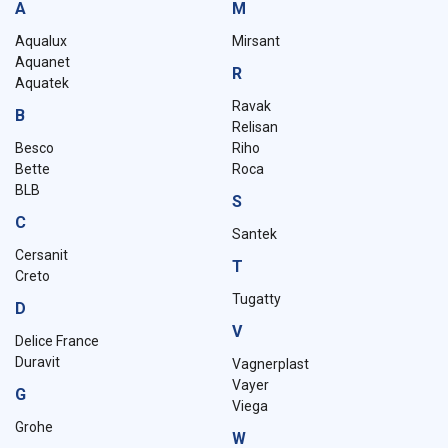
A
M
Aqualux
Mirsant
Aquanet
R
Aquatek
Ravak
B
Relisan
Besco
Riho
Bette
Roca
BLB
S
C
Santek
Cersanit
T
Creto
Tugatty
D
V
Delice France
Duravit
Vagnerplast
Vayer
G
Viega
Grohe
W