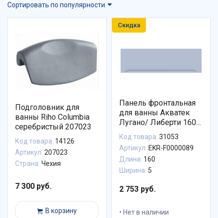
Сортировать по популярности
Скидка
Панель фронтальная
Подголовник для
для ванны Акватек
ванны Riho Columbia
Лугано/ Либерти 160
серебристый 207023
см EKR-F0000089
Код товара:
31053
Код товара:
14126
Артикул:
EKR-F0000089
Артикул:
207023
Длина:
160
Страна:
Чехия
Ширина:
5
7 300 руб.
2 753 руб.
В корзину
Нет в наличии