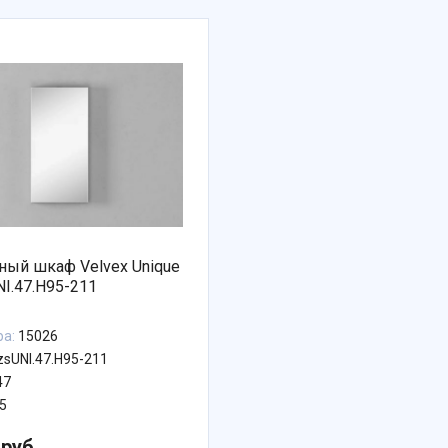
ный шкаф Velvex Unique
NI.47.H95-211
ра:
15026
zsUNI.47.H95-211
47
5
 руб.