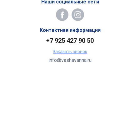
Наши социальные сети
Контактная информация
+7 925 427 90 50
Заказать звонок
info@vashavanna.ru
Бухгалтерия: Москва, ул. Генерала Кузнецова, 22
2026 Все права защищены.
Все торговые марки принадлежат их владельцам.
Копирование составляющих частей сайта в какой бы то ни
было форме без разрешения владельца авторских прав