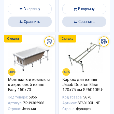
В корзину
В корзину
Сравнить
Сравнить
Скидка
Скидка
-48%
-50%
Монтажный комплект
Каркас для ванны
к акриловой ванне
Jacob Delafon Elise
Easy 150x70
170x75 см SF6010RU-
ZRU9302906 Roca
NF
Код товара:
5856
Код товара:
5670
Артикул:
ZRU9302906
Артикул:
SF6010RU-NF
Страна:
Испания
Страна:
Франция