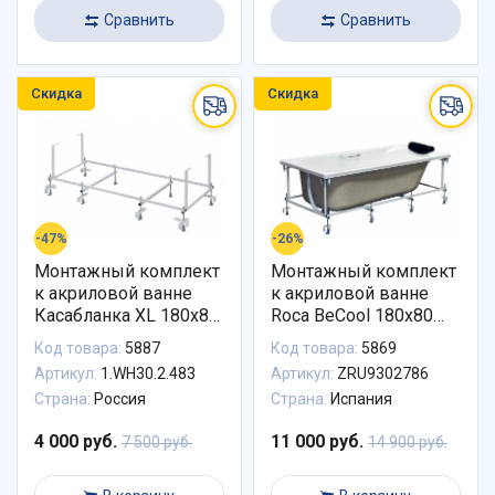
Сравнить
Сравнить
Скидка
Скидка
-47%
-26%
Монтажный комплект
Монтажный комплект
к акриловой ванне
к акриловой ванне
Касабланка XL 180х80
Roca BeCool 180х80
1WH302483 Santek
ZRU9302786
Код товара:
5887
Код товара:
5869
Артикул:
1.WH30.2.483
Артикул:
ZRU9302786
Страна:
Россия
Страна:
Испания
4 000 руб.
11 000 руб.
7 500 руб.
14 900 руб.