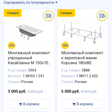
Сортировать по популярности
Скидка
Скидка
-25%
-38%
Монтажный комплект
Монтажный комплект
упрощенный
к акриловой ванне
Касабланка М 150х70
Корсика 180х80
(170х70) 1WH501541
1WH112420 Santek
Код товара:
5904
Код товара:
5888
Santek
Артикул:
1.WH50.1.541
Артикул:
1.WH11.2.420
Страна:
Россия
Страна:
Россия
3 000 руб.
5 000 руб.
4 000 руб.
8 000 руб.
В корзину
В корзину