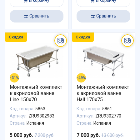
В корзину
В корзину
Сравнить
Сравнить
Скидка
Скидка
-31%
-49%
Монтажный комплект
Монтажный комплект
к акриловой ванне
к акриловой ванне
Line 150x70
Hall 170х75
ZRU9302983 Roca
ZRU9302770 Roca
Код товара:
5863
Код товара:
5861
Артикул:
ZRU9302983
Артикул:
ZRU9302770
Страна:
Испания
Страна:
Испания
5 000 руб.
7 000 руб.
7 200 руб.
13 600 руб.