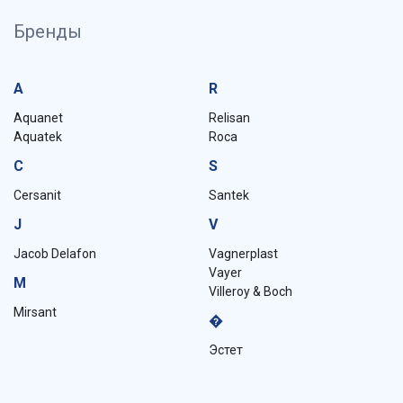
Бренды
A
R
Aquanet
Relisan
Aquatek
Roca
C
S
Cersanit
Santek
J
V
Jacob Delafon
Vagnerplast
Vayer
M
Villeroy & Boch
Mirsant
�
Эстет