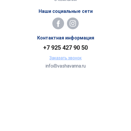
Наши социальные сети
Контактная информация
+7 925 427 90 50
Заказать звонок
info@vashavanna.ru
Бухгалтерия: Москва, ул. Генерала Кузнецова, 22
2026 Все права защищены.
Все торговые марки принадлежат их владельцам.