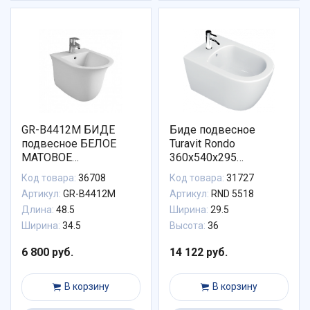
GR-B4412M БИДЕ
Биде подвесное
подвесное БЕЛОЕ
Turavit Rondo
МАТОВОЕ
360x540x295
485*345*365, 1 место
безободковое (RND
Код товара:
36708
Код товара:
31727
5518)
Артикул:
GR-B4412M
Артикул:
RND 5518
Длина:
48.5
Ширина:
29.5
Ширина:
34.5
Высота:
36
6 800 руб.
14 122 руб.
В корзину
В корзину