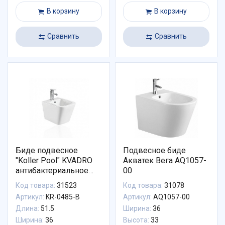
В корзину
В корзину
Сравнить
Сравнить
Биде подвесное
Подвесное биде
"Koller Pool" KVADRO
Акватек Вега AQ1057-
антибактериальное
00
покрытие
Код товара:
31523
Код товара:
31078
Артикул:
KR-0485-B
Артикул:
AQ1057-00
Длина:
51.5
Ширина:
36
Ширина:
36
Высота:
33