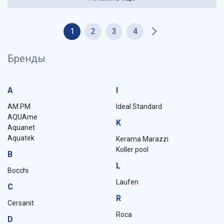
1
2
3
4
Бренды
A
I
AM.PM
Ideal Standard
AQUAme
K
Aquanet
Aquatek
Kerama Marazzi
Koller pool
B
L
Bocchi
Laufen
C
R
Cersanit
Roca
D