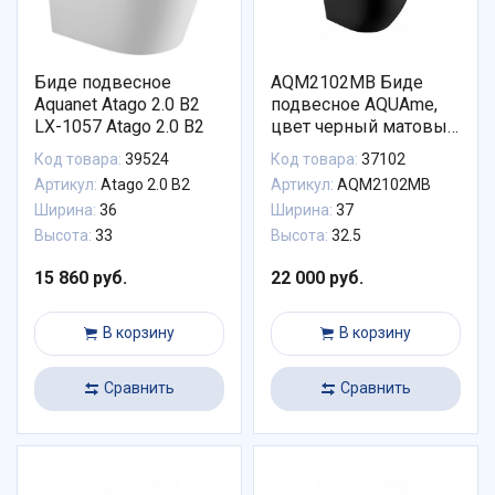
Биде подвесное
AQM2102MB Биде
Aquanet Atago 2.0 B2
подвесное AQUAme,
LX-1057 Atago 2.0 B2
цвет черный матовый,
с отв под смеситель, с
Код товара:
39524
Код товара:
37102
переливом
Артикул:
Atago 2.0 B2
Артикул:
AQM2102MB
495x370x325мм
Ширина:
36
Ширина:
37
Высота:
33
Высота:
32.5
15 860 руб.
22 000 руб.
В корзину
В корзину
Сравнить
Сравнить