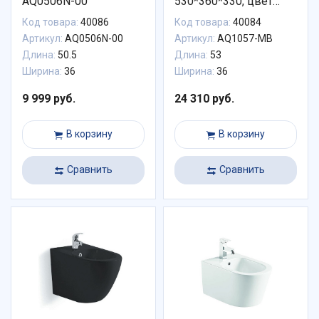
AQ0506N-00
530*360*330, цвет
черный матовый
Код товара:
40086
Код товара:
40084
Артикул:
AQ0506N-00
Артикул:
AQ1057-MB
Длина:
50.5
Длина:
53
Ширина:
36
Ширина:
36
9 999 руб.
24 310 руб.
В корзину
В корзину
Сравнить
Сравнить