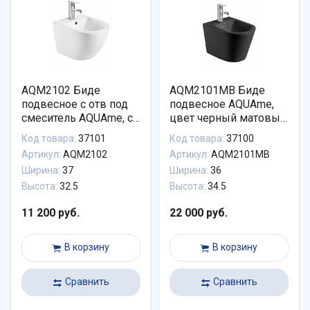
AQM2102 Биде
AQM2101MB Биде
подвесное с отв под
подвесное AQUAme,
смеситель AQUAme, с
цвет черный матовый,
переливом
с отв под смеситель, с
Код товара:
37101
Код товара:
37100
495x370x325мм
переливом
Артикул:
AQM2102
Артикул:
AQM2101MB
515x360x345мм
Ширина:
37
Ширина:
36
Высота:
32.5
Высота:
34.5
11 200 руб.
22 000 руб.
В корзину
В корзину
Сравнить
Сравнить