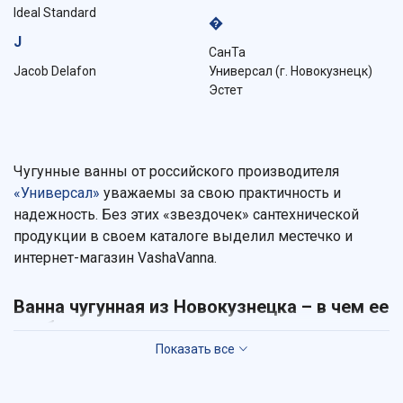
Ideal Standard
�
J
СанТа
Jacob Delafon
Универсал (г. Новокузнецк)
Эстет
Чугунные ванны от российского производителя
«Универсал»
уважаемы за свою практичность и
надежность. Без этих «звездочек» сантехнической
продукции в своем каталоге выделил местечко и
интернет-магазин VashaVanna.
Ванна чугунная из Новокузнецка – в чем ее
особенность
Основная отличительная черта такой ванны – это
трехслойное эмалевое покрытие с титановой пудрой.
За счет этого продукция может похвастаться