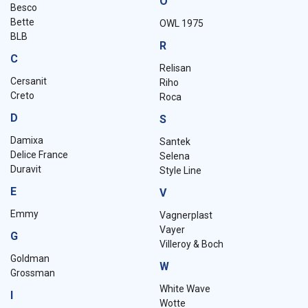
O
Besco
Bette
OWL 1975
BLB
R
C
Relisan
Cersanit
Riho
Creto
Roca
D
S
Damixa
Santek
Delice France
Selena
Duravit
Style Line
E
V
Emmy
Vagnerplast
Vayer
G
Villeroy & Boch
Goldman
W
Grossman
White Wave
I
Wotte