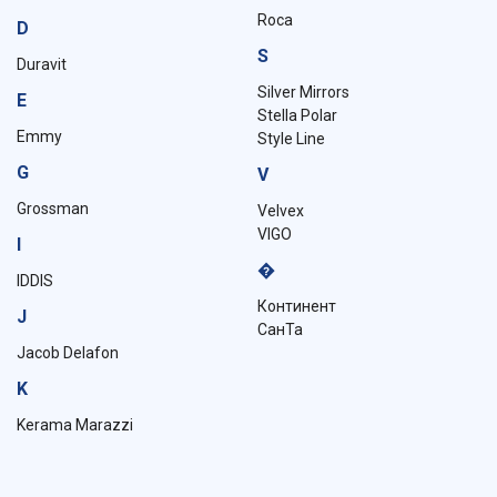
Roca
D
S
Duravit
Silver Mirrors
E
Stella Polar
Emmy
Style Line
G
V
Grossman
Velvex
VIGO
I
�
IDDIS
Континент
J
СанТа
Jacob Delafon
K
Kerama Marazzi