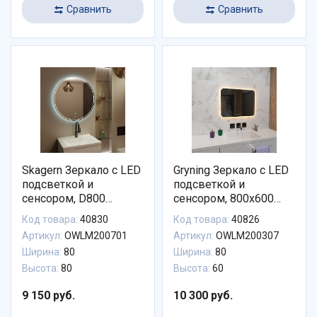
Сравнить
Сравнить
Skagern Зеркало с LED
Gryning Зеркало с LED
подсветкой и
подсветкой и
сенсором, D800
сенсором, 800х600
УНИВЕРСАЛЬНАЯ
черный контур
Код товара:
40830
Код товара:
40826
ПОДСВЕТКА
Артикул:
OWLM200701
Артикул:
OWLM200307
Ширина:
80
Ширина:
80
Высота:
80
Высота:
60
9 150 руб.
10 300 руб.