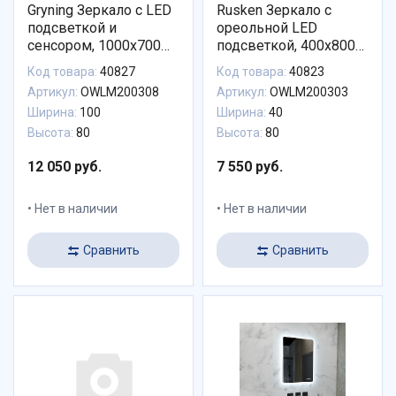
Gryning Зеркало с LED
Rusken Зеркало с
подсветкой и
ореольной LED
сенсором, 1000х700
подсветкой, 400х800
черный контур
УНИВЕРСАЛЬНАЯ
Код товара:
40827
Код товара:
40823
ПОДСВЕТКА
Артикул:
OWLM200308
Артикул:
OWLM200303
Ширина:
100
Ширина:
40
Высота:
80
Высота:
80
12 050 руб.
7 550 руб.
Нет в наличии
Нет в наличии
Сравнить
Сравнить