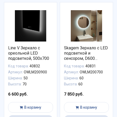
Line V Зеркало с
Skagern Зеркало с LED
ореольной LED
подсветкой и
подсветкой, 500х700
сенсором, D600
УНИВЕРСАЛЬНАЯ
Код товара:
40832
Код товара:
40831
ПОДСВЕТКА
Артикул:
OWLM200900
Артикул:
OWLM200700
Ширина:
50
Ширина:
60
Высота:
70
Высота:
60
6 600 руб.
7 850 руб.
В корзину
В корзину