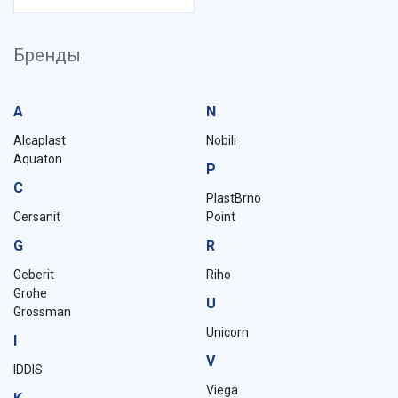
Бренды
A
N
Alcaplast
Nobili
Aquaton
P
C
PlastBrno
Cersanit
Point
G
R
Geberit
Riho
Grohe
U
Grossman
Unicorn
I
V
IDDIS
Viega