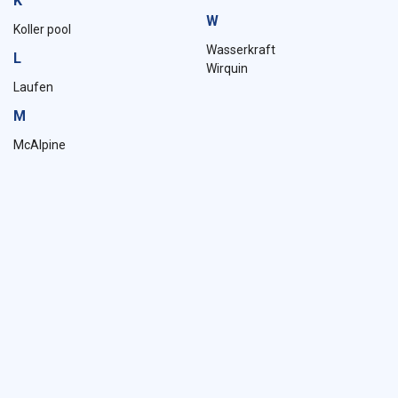
K
W
Koller pool
Wasserkraft
L
Wirquin
Laufen
M
McAlpine