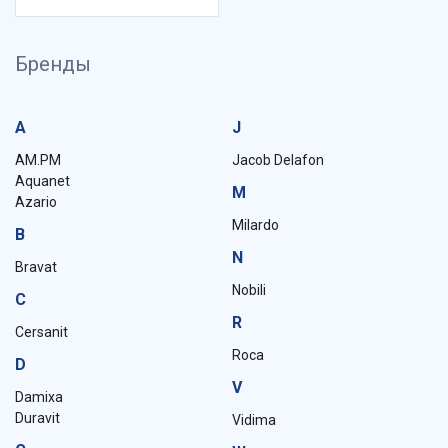
Бренды
A
J
AM.PM
Jacob Delafon
Aquanet
M
Azario
Milardo
B
N
Bravat
Nobili
C
R
Cersanit
Roca
D
V
Damixa
Duravit
Vidima