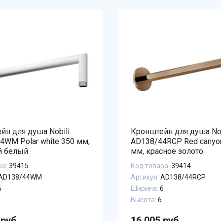
йн для душа Nobili
Кронштейн для душа Nob
4WM Polar white 350 мм,
AD138/44RCP Red canyo
й белый
мм, красное золото
ра:
39415
Код товара:
39414
AD138/44WM
Артикул:
AD138/44RCP
6
Ширина:
6
Высота:
6
 руб.
16 005 руб.