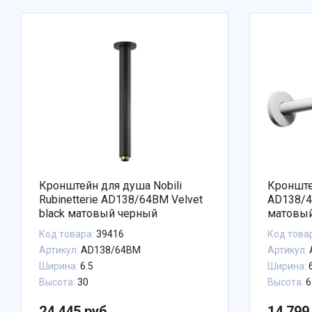
Кронштейн для душа Nobili
Кронште
Rubinetterie AD138/64BM Velvet
AD138/4
black матовый черный
матовы
Код товара:
39416
Код това
Артикул:
AD138/64BM
Артикул:
Ширина:
6.5
Ширина:
Высота:
30
Высота:
6
24 445 руб.
14 799