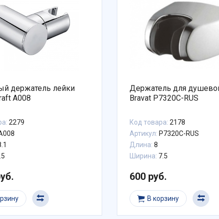
ый держатель лейки
Держатель для душево
aft A008
Bravat P7320C-RUS
ра:
2279
Код товара:
2178
A008
Артикул:
P7320C-RUS
.1
Длина:
8
.5
Ширина:
7.5
руб.
600 руб.
орзину
В корзину