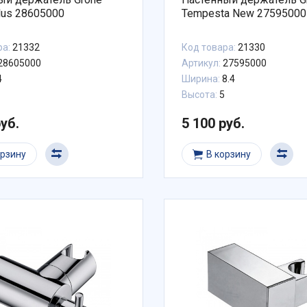
lus 28605000
Tempesta New 27595000
ра:
21332
Код товара:
21330
28605000
Артикул:
27595000
4
Ширина:
8.4
Высота:
5
руб.
5 100 руб.
орзину
В корзину