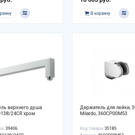
орзину
В корзину
ль верхнего душа
Держатель для лейки, 3
AD138/24CR хром
Milardo, 360CP00M53
ра:
39406
Код товара:
35185