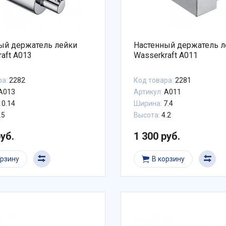
ый держатель лейки
Настенный держатель л
aft A013
Wasserkraft A011
ра:
2282
Код товара:
2281
A013
Артикул:
A011
10.14
Ширина:
7.4
.5
Высота:
4.2
руб.
1 300 руб.
орзину
В корзину