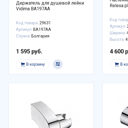
Держатель для душевой лейки
Relexa p
Vidima BA197AA
Код това
Код товара:
29631
Артикул:
Артикул:
BA197AA
Ширина:
Страна:
Болгария
Высота:
4
1 595 руб.
4 600 
В корзину
В к