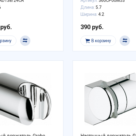
AD138/24CR
Артикул:
360CP00M53
6
Длина:
5.7
Ширина:
4.2
 руб.
390 руб.
орзину
В корзину
ый держатель Grohe
Настенный держатель G