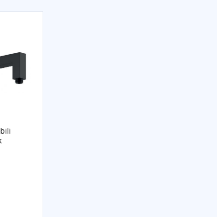
ili
k