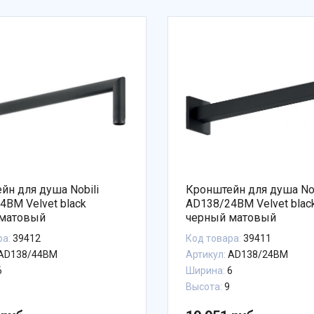
йн для душа Nobili
Кронштейн для душа Nob
4BM Velvet black
AD138/24BM Velvet blac
 матовый
черный матовый
ра:
39412
Код товара:
39411
AD138/44BM
Артикул:
AD138/24BM
6
Ширина:
6
Высота:
9