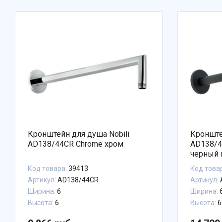
Кронштейн для душа Nobili
Кронште
AD138/44CR Chrome хром
AD138/4
черный
Код товара:
39413
Код това
Артикул:
AD138/44CR
Артикул:
Ширина:
6
Ширина:
Высота:
6
Высота:
6