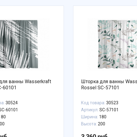
для ванны Wasserkraft
Шторка для ванны Wasse
C-60101
Rossel SC-57101
ра:
30524
Код товара:
30523
SC-60101
Артикул:
SC-57101
180
Ширина:
180
00
Высота:
200
руб.
3 360 руб.