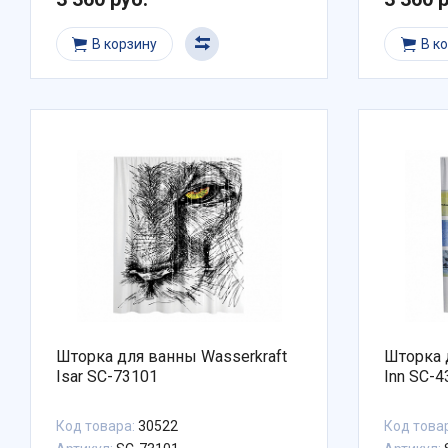
В корзину
В к
Шторка для ванны Wasserkraft
Шторка 
Isar SC-73101
Inn SC-
Код товара:
30522
Код това