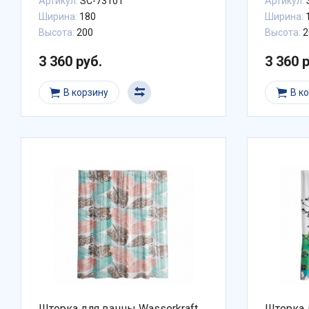
Артикул:
SC-73101
Артикул:
Ширина:
180
Ширина:
Высота:
200
Высота:
2
3 360 руб.
3 360 
В корзину
В к
Шторка для ванны Wasserkraft
Шторка 