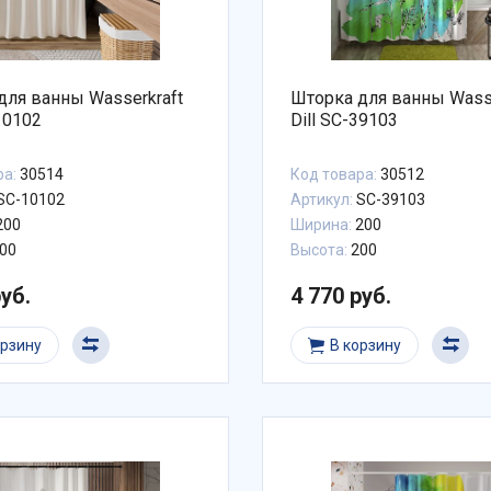
для ванны Wasserkraft
Шторка для ванны Wasse
10102
Dill SC-39103
ра:
30514
Код товара:
30512
SC-10102
Артикул:
SC-39103
200
Ширина:
200
00
Высота:
200
руб.
4 770 руб.
орзину
В корзину