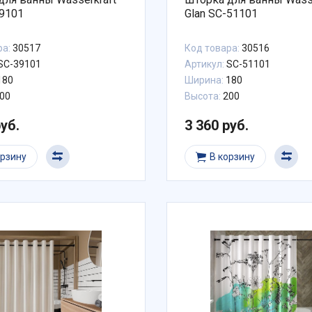
39101
Glan SC-51101
ра:
30517
Код товара:
30516
SC-39101
Артикул:
SC-51101
180
Ширина:
180
00
Высота:
200
руб.
3 360 руб.
орзину
В корзину