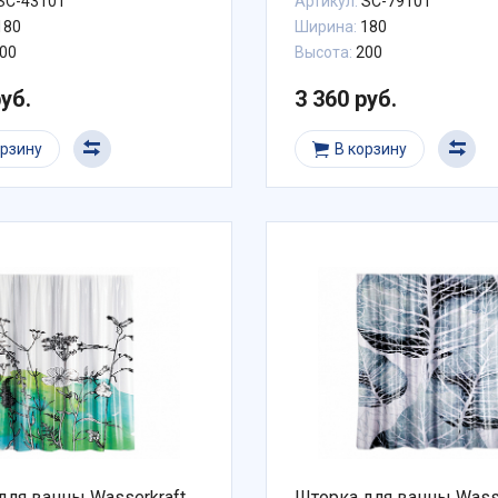
SC-43101
Артикул:
SC-79101
180
Ширина:
180
00
Высота:
200
руб.
3 360 руб.
орзину
В корзину
для ванны Wasserkraft
Шторка для ванны Wasse