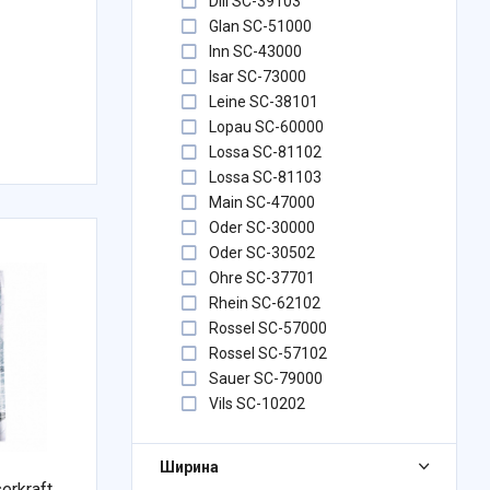
Dill SC-39103
Glan SC-51000
Inn SC-43000
Isar SC-73000
Leine SC-38101
Lopau SC-60000
Lossa SC-81102
Lossa SC-81103
Main SC-47000
Oder SC-30000
Oder SC-30502
Ohre SC-37701
Rhein SC-62102
Rossel SC-57000
Rossel SC-57102
Sauer SC-79000
Vils SC-10202
Ширина
rkraft