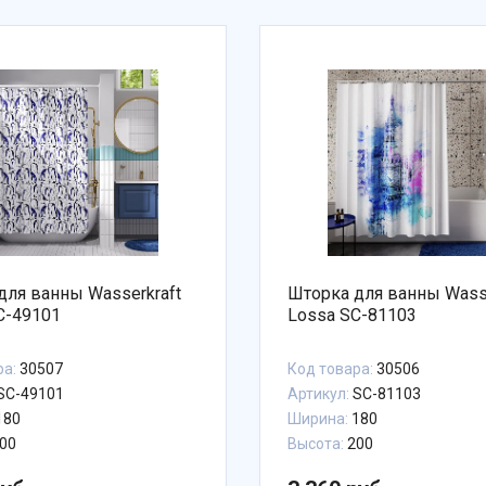
для ванны Wasserkraft
Шторка для ванны Wasse
SC-49101
Lossa SC-81103
ра:
30507
Код товара:
30506
SC-49101
Артикул:
SC-81103
180
Ширина:
180
00
Высота:
200