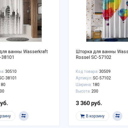
для ванны Wasserkraft
Шторка для ванны Wasse
C-38101
Rossel SC-57102
ра:
30510
Код товара:
30509
SC-38101
Артикул:
SC-57102
180
Ширина:
180
00
Высота:
200
руб.
3 360 руб.
орзину
В корзину