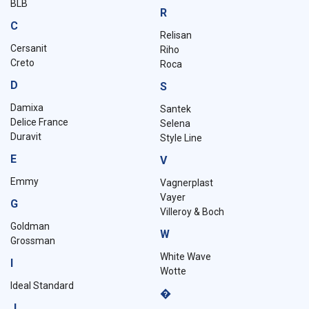
BLB
R
C
Relisan
Cersanit
Riho
Creto
Roca
D
S
Damixa
Santek
Delice France
Selena
Duravit
Style Line
E
V
Emmy
Vagnerplast
Vayer
G
Villeroy & Boch
Goldman
W
Grossman
White Wave
I
Wotte
Ideal Standard
�
J