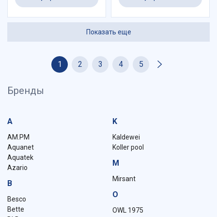
Показать еще
1
2
3
4
5
Бренды
A
K
AM.PM
Kaldewei
Aquanet
Koller pool
Aquatek
M
Azario
Mirsant
B
O
Besco
Bette
OWL 1975