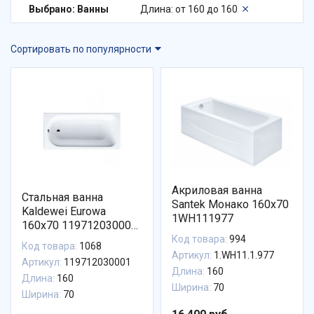
Выбрано: Ванны
Длина: от 160 до 160
Сортировать по популярности
Акриловая ванна
Стальная ванна
Santek Монако 160х70
Kaldewei Eurowa
1WH111977
160x70 119712030001
mod. 311-1
Код товара:
994
Код товара:
1068
Артикул:
1.WH11.1.977
Артикул:
119712030001
Длина:
160
Длина:
160
Ширина:
70
Ширина:
70