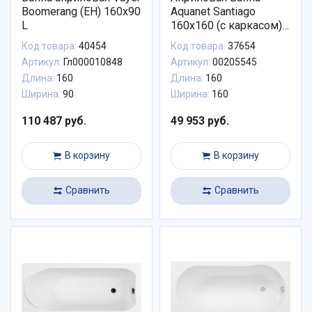
Boomerang (EH) 160x90
Aquanet Santiago
L
160x160 (с каркасом)
00205545
Код товара:
40454
Код товара:
37654
Артикул:
Гл000010848
Артикул:
00205545
Длина:
160
Длина:
160
Ширина:
90
Ширина:
160
110 487 руб.
49 953 руб.
В корзину
В корзину
Сравнить
Сравнить