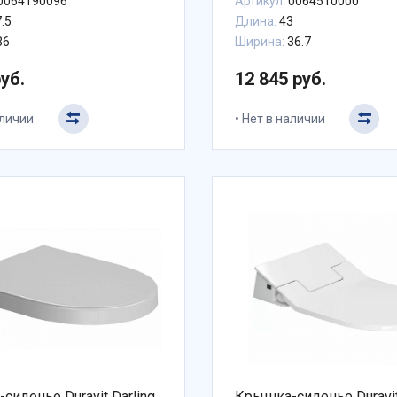
0064190096
Артикул:
0064510000
.5
Длина:
43
36
Ширина:
36.7
руб.
12 845 руб.
аличии
Нет в наличии
сиденье Duravit Darling
Крышка-сиденье Duravi