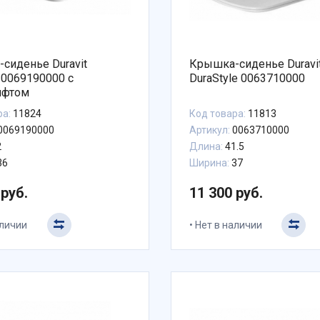
сиденье Duravit
Крышка-сиденье Duravi
a 0069190000 с
DuraStyle 0063710000
ифтом
ра:
11824
Код товара:
11813
0069190000
Артикул:
0063710000
2
Длина:
41.5
36
Ширина:
37
 руб.
11 300 руб.
аличии
Нет в наличии