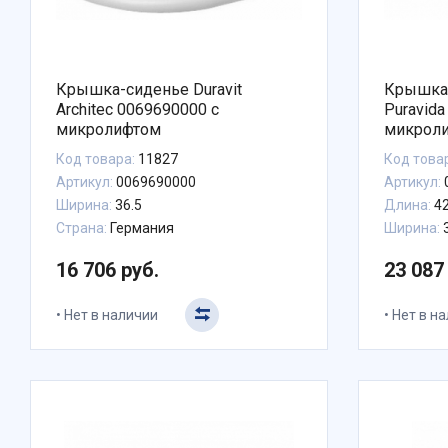
Крышка-сиденье Duravit
Крышка-
Architec 0069690000 с
Puravid
микролифтом
микрол
Код товара:
11827
Код това
Артикул:
0069690000
Артикул:
Ширина:
36.5
Длина:
4
Страна:
Германия
Ширина:
16 706 руб.
23 087
Нет в наличии
Нет в н