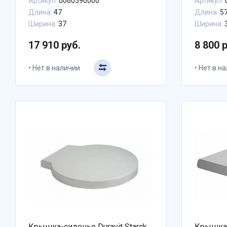
Артикул:
0060590000
Артикул:
Длина:
47
Длина:
57
Ширина:
37
Ширина:
17 910 руб.
8 800 
Нет в наличии
Нет в н
Крышка-сиденье Duravit Starck
Крышка-