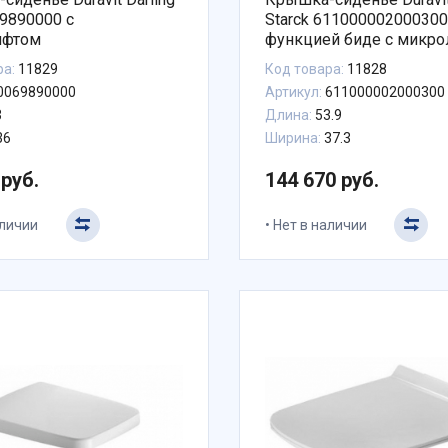
9890000 с
Starck 611000002000300
ифтом
функцией биде с микр
ра:
11829
Код товара:
11828
0069890000
Артикул:
611000002000300
3
Длина:
53.9
36
Ширина:
37.3
 руб.
144 670 руб.
аличии
Нет в наличии