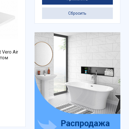
Сбросить
Vero Air
фтом