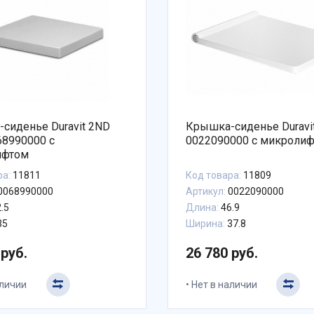
сиденье Duravit 2ND
Крышка-сиденье Duravit 
68990000 с
0022090000 с микроли
ифтом
ра:
11811
Код товара:
11809
0068990000
Артикул:
0022090000
.5
Длина:
46.9
35
Ширина:
37.8
 руб.
26 780 руб.
аличии
Нет в наличии