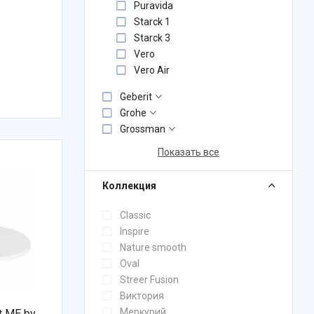
Puravida
Starck 1
Starck 3
Vero
Vero Air
Geberit
Grohe
Grossman
Показать все
Коллекция
Classic
Inspire
Nature smooth
Oval
Streer Fusion
Виктория
Меркурий
t ME by