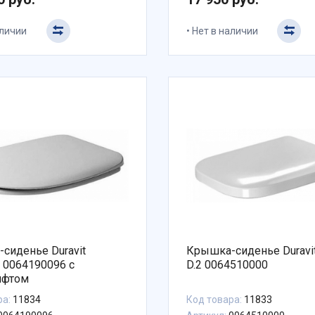
аличии
Нет в наличии
сиденье Duravit
Крышка-сиденье Duravi
s 0064190096 с
D.2 0064510000
ифтом
ра:
11834
Код товара:
11833