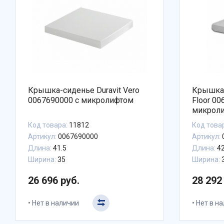
Крышка-сиденье Duravit Vero
Крышка-
0067690000 с микролифтом
Floor 00
микрол
Код товара:
11812
Код това
Артикул:
0067690000
Артикул:
Длина:
41.5
Длина:
42
Ширина:
35
Ширина:
26 696 руб.
28 292
Нет в наличии
Нет в н