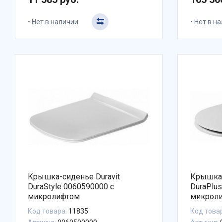
Нет в наличии
Нет в н
Крышка-сиденье Duravit
Крышка-
DuraStyle 0060590000 с
DuraPlu
микролифтом
микрол
Код товара:
11835
Код това