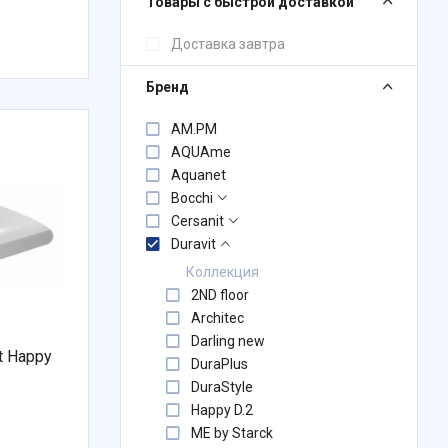
Товары с быстрой доставкой
Доставка завтра
Бренд
AM.PM
AQUAme
Aquanet
Bocchi
Cersanit
Duravit
Коллекция
2ND floor
Architec
Darling new
t Happy
DuraPlus
DuraStyle
Happy D.2
ME by Starck