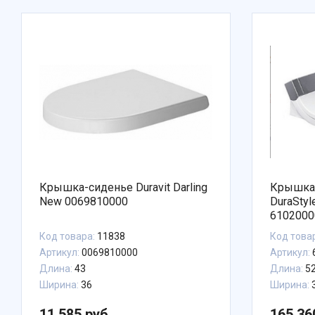
Крышка-сиденье Duravit Darling
Крышка-
New 0069810000
DuraSty
6102000
микроли
Код товара:
11838
Код това
функция
Артикул:
0069810000
Артикул:
Длина:
43
Длина:
5
Ширина:
36
Ширина:
3
11 585 руб.
165 36