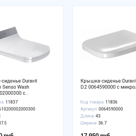
сиденье Duravit
Крышка-сиденье Duravi
le Senso Wash
D.2 0064590000 с микр
02000300 с
фтом, петли хром,
ра:
11837
Код товара:
11836
 биде
610200002000300
Артикул:
0064590000
2
Длина:
43
7.5
Ширина:
36.7
0 руб.
17 950 руб.