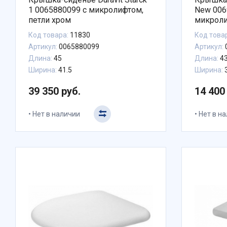
1 0065880099 с микролифтом,
New 006
петли хром
микрол
Код товара:
11830
Код това
Артикул:
0065880099
Артикул:
Длина:
45
Длина:
4
Ширина:
41.5
Ширина:
39 350 руб.
14 400
Нет в наличии
Нет в н