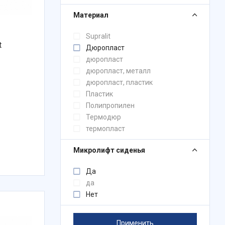
Материал
Supralit
t
Дюропласт
дюропласт
дюропласт, металл
дюропласт, пластик
Пластик
Полипропилен
Термодюр
термопласт
Микролифт сиденья
Да
да
Нет
Применить