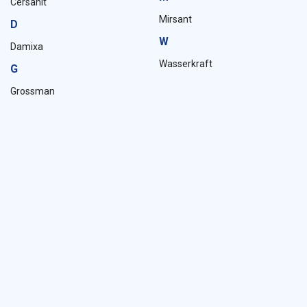
Cersanit
Mirsant
D
W
Damixa
Wasserkraft
G
Grossman