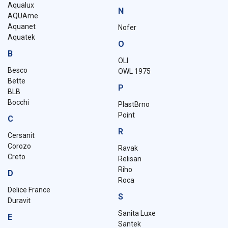
Aqualux
N
AQUAme
Aquanet
Nofer
Aquatek
O
B
OLI
Besco
OWL 1975
Bette
P
BLB
Bocchi
PlastBrno
Point
C
R
Cersanit
Corozo
Ravak
Creto
Relisan
Riho
D
Roca
Delice France
S
Duravit
Sanita Luxe
E
Santek