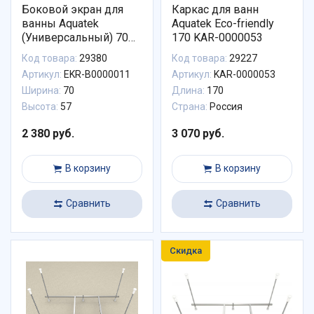
Боковой экран для
Каркас для ванн
ванны Aquatek
Aquatek Eco-friendly
(Универсальный) 70
170 KAR-0000053
см EKR-B0000011
Код товара:
29380
Код товара:
29227
Артикул:
EKR-B0000011
Артикул:
KAR-0000053
Ширина:
70
Длина:
170
Высота:
57
Страна:
Россия
2 380 руб.
3 070 руб.
В корзину
В корзину
Сравнить
Сравнить
Скидка