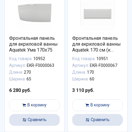
Фронтальная панель
Фронтальная панель
для акриловой ванны
для акриловой ванны
Aquatek Ума 170х75
Aquatek 170 см (к
ванным Ника, Либре,
Код товара:
10952
Код товара:
10951
Лайма, София,
Артикул:
EKR-F0000063
Артикул:
EKR-F0000067
Афродита, Лея, Леда,
Длина:
270
Длина:
170
Оберон, Мия, Феникс)
Ширина:
65
Ширина:
60
6 280 руб.
3 110 руб.
В корзину
В корзину
Сравнить
Сравнить