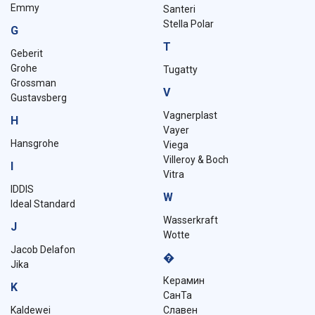
Emmy
Santeri
Stella Polar
G
T
Geberit
Grohe
Tugatty
Grossman
V
Gustavsberg
Vagnerplast
H
Vayer
Hansgrohe
Viega
Villeroy & Boch
I
Vitra
IDDIS
W
Ideal Standard
Wasserkraft
J
Wotte
Jacob Delafon
�
Jika
Керамин
K
СанТа
Kaldewei
Славен