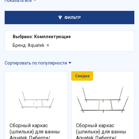
Комплектующие для
Сиденья-крышки для
унитазов и биде
(327)
душевых кабин
(34)
Шумоизоляция
(5)
Комплектующие для
ФИЛЬТР
душевых лотков и трапов
(157)
Комплектующие для
Выбрано: Комплектующие
душевых уголков и
Бренд: Aquatek
поддонов
(132)
Сортировать по популярности
Скидка
Сборный каркас
Сборный каркас
(шпильки) для ванны
(шпильки) для ванны
Aquatek Либерти/
Aquatek Либерти/