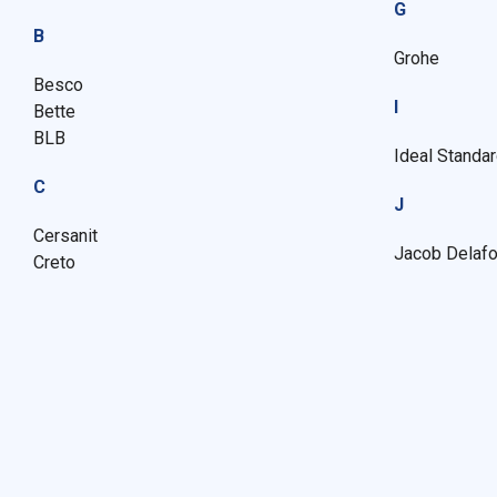
G
B
Grohe
Besco
I
Bette
BLB
Ideal Standa
C
J
Cersanit
Jacob Delaf
Creto