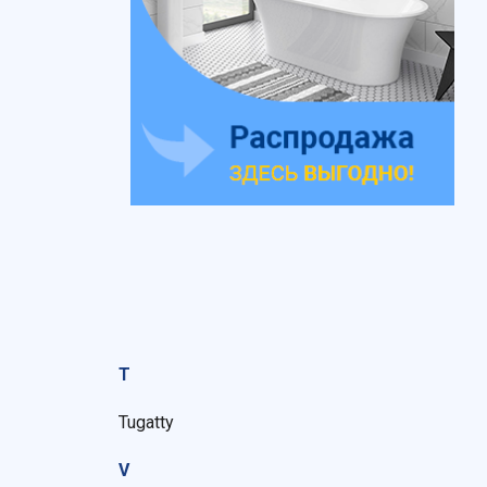
T
Tugatty
V