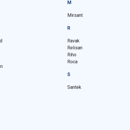
M
Mirsant
R
rd
Ravak
Relisan
Riho
Roca
on
S
Santek