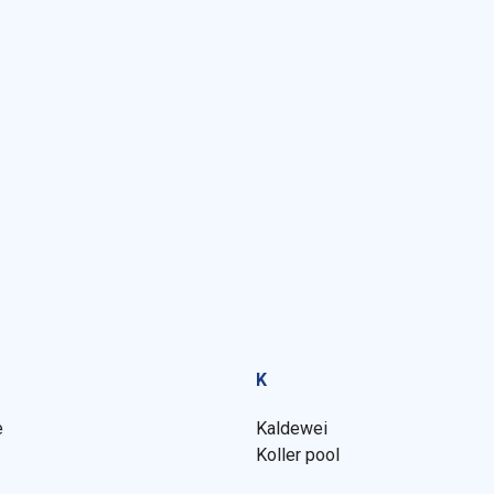
K
e
Kaldewei
Koller pool