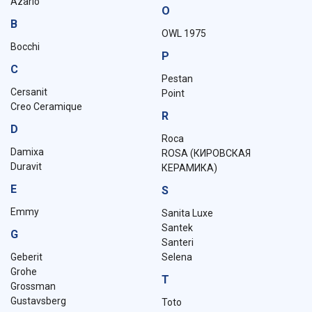
Azario
O
B
OWL 1975
Bocchi
P
C
Pestan
Cersanit
Point
Creo Ceramique
R
D
Roca
Damixa
ROSA (КИРОВСКАЯ
Duravit
КЕРАМИКА)
E
S
Emmy
Sanita Luxe
Santek
G
Santeri
Geberit
Selena
Grohe
T
Grossman
Gustavsberg
Toto