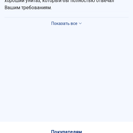
хороший унитаз, который бы полностью отвечал
Вашим требованиям.
Как выбрать унитаз
Прежде чем купить унитаз, оцените товар по
следующим критериям:
размер.
Выбирайте атрибут таких размеров,
чтобы сохранить расстояние до
противоположной двери или стены – не меньше
60 см;
тип крепления
. Самый распространенный –
напольный, для небольшого санузла –
подвесной, угловой – позволяет сэкономить еще
больше места;
производитель
. Доверяйте известным
изготовителям:
Geberit
,
Vitra
,
OWL 1975
.
Покупателям
Почему магазин VashaVanna заслуживает