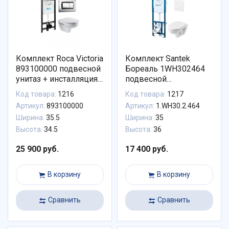
Комплект Roca Victoria
Комплект Santek
893100000 подвесной
Бореаль 1WH302464
унитаз + инсталляция
подвесной
+ клавиша + сиденье
унитаз+инсталляция+сиде
Код товара:
1216
Код товара:
1217
белого цвета
Артикул:
893100000
Артикул:
1.WH30.2.464
Ширина:
35.5
Ширина:
35
Высота:
34.5
Высота:
36
25 900 руб.
17 400 руб.
В корзину
В корзину
Сравнить
Сравнить