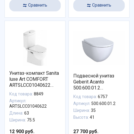
Сравнить
Сравнить
Унитаз-компакт Sanita
Подвесной унитаз
luxe Art COMFORT
Geberit Acanto
ARTSLCC01040622
500.600.01.2
(WC.CC/art/2-
безободковый
Код товара:
8849
DM/WHT.G/S1)
Код товара:
6757
Артикул:
Артикул:
500.600.01.2
ARTSLCC01040622
Ширина:
35
Длина:
63
Высота:
41
Ширина:
75.5
12 900 руб.
27 700 руб.