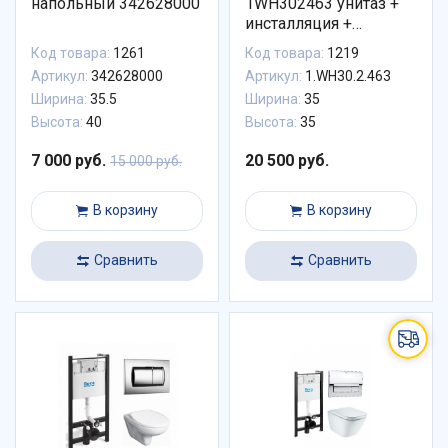
напольный 342628000
1WH302463 унитаз +
инсталляция +
сиденье + панель
Код товара:
1261
Код товара:
1219
белая
Артикул:
342628000
Артикул:
1.WH30.2.463
Ширина:
35.5
Ширина:
35
Высота:
40
Высота:
35
7 000 руб.
20 500 руб.
15 000 руб.
В корзину
В корзину
Сравнить
Сравнить