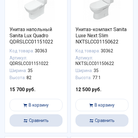
Унитаз напольный
Унитаз-компакт Sanita
Sanita Lux Quadro
Luxe Next Slim
QDRSLCC01151022
NXTSLCC01150622
Код товара:
30363
Код товара:
30362
Артикул:
Артикул:
QDRSLCC01151022
NXTSLCC01150622
Ширина:
35
Ширина:
35
Высота:
82
Высота:
77.1
15 700 руб.
12 500 руб.
В корзину
В корзину
Сравнить
Сравнить