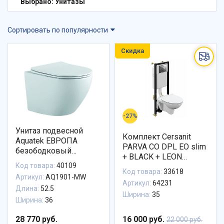
Выбрано: Унитазы
Сортировать по популярности
Скидка
-27%
Унитаз подвесной
Комплект Cersanit
Aquatek ЕВРОПА
PARVA CO DPL EO slim
безободковый
+ BLACK + LEON
AQ1901-MW белый
Код товара:
40109
пластик хром
матовый
Код товара:
33618
глянцевый
Артикул:
AQ1901-MW
Артикул:
64231
Длина:
52.5
Ширина:
35
Ширина:
36
28 770 руб.
16 000 руб.
22 000 руб.