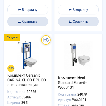
В корзину
В корзину
Сравнить
Сравнить
Скидка
-33%
Комплект Cersanit
Комплект Ideal
CARINA XL CO DPL EO
Standard Eurovit+
slim инсталляция
W660101
AQUA SMART M40
Код товара:
30836
кнопка MOVI пластик
Код товара:
24078
Артикул:
63486
хром глянцевый
Артикул:
W660101
Ширина:
39.5
Страна:
Бельгия