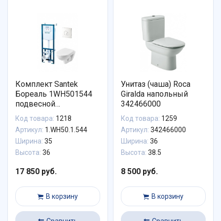
Комплект Santek
Унитаз (чаша) Roca
Бореаль 1WH501544
Giralda напольный
подвесной
342466000
унитаз+инсталляция+сиденье+панель
Код товара:
1218
Код товара:
1259
хром
Артикул:
1.WH50.1.544
Артикул:
342466000
Ширина:
35
Ширина:
36
Высота:
36
Высота:
38.5
17 850 руб.
8 500 руб.
В корзину
В корзину
Сравнить
Сравнить