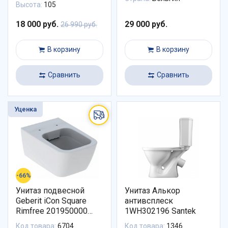
Высота:
105
18 000 руб.
29 000 руб.
26 990 руб.
В корзину
В корзину
Сравнить
Сравнить
Уценка
-66%
Унитаз подвесной
Унитаз Алькор
Geberit iCon Square
антивсплеск
Rimfree 201950000
1WH302196 Santek
(УЦЕНКА)
Код товара:
6704
Код товара:
1346