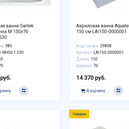
ая ванна Santek
Акриловая ванна Aquat
нка М 150х70
150 см LAI150-0000001
530
ра:
985
Код товара:
29808
1.WH50.1.530
Артикул:
LAI150-0000001
50
Длина:
150
70
Ширина:
70
 руб.
14 370 руб.
орзину
В корзину
Скидка