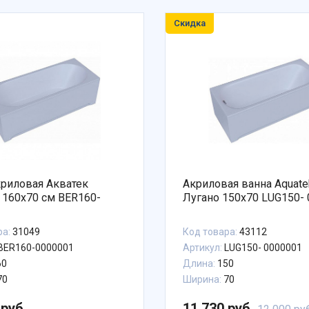
Скидка
криловая Акватек
Акриловая ванна Aquate
 160x70 см BER160-
Лугано 150x70 LUG150-
ра:
31049
Код товара:
43112
BER160-0000001
Артикул:
LUG150- 0000001
60
Длина:
150
70
Ширина:
70
 руб.
11 730 руб.