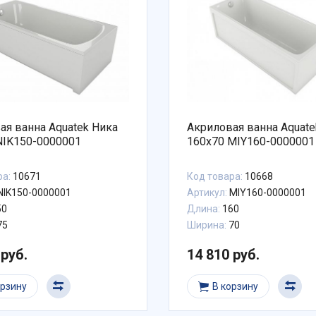
 ванна Aquatek Ника
Акриловая ванна Aquatek М
NIK150-0000001
160x70 MIY160-0000001
ра:
10671
Код товара:
10668
NIK150-0000001
Артикул:
MIY160-0000001
50
Длина:
160
75
Ширина:
70
 руб.
14 810 руб.
орзину
В корзину