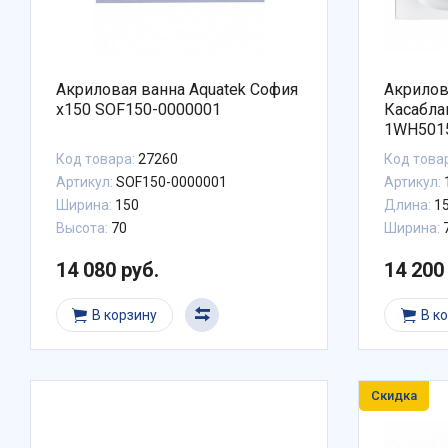
Акриловая ванна Aquatek София
Акрилов
x150 SOF150-0000001
Касабла
1WH501
Код товара:
27260
Код това
Артикул:
SOF150-0000001
Артикул:
Ширина:
150
Длина:
1
Высота:
70
Ширина:
14 080 руб.
14 200
В корзину
В к
Скидка