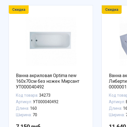
Скидка
Скидка
Ванна акриловая Optima new
Ванна а
160х70см без ножек Мирсант
Либерти
УТ000040492
0000001
Код товара:
34273
Код това
Артикул:
УТ000040492
Артикул:
Длина:
160
Длина:
1
Ширина:
70
Ширина:
7 150 руб.
11 640