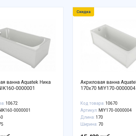
Скидка
 ванна Aquatek Ника
Акриловая ванна Aquatek М
NIK160-0000001
170x70 MIY170-0000004
ра:
10672
Код товара:
10670
NIK160-0000001
Артикул:
MIY170-0000004
60
Длина:
170
75
Ширина:
70