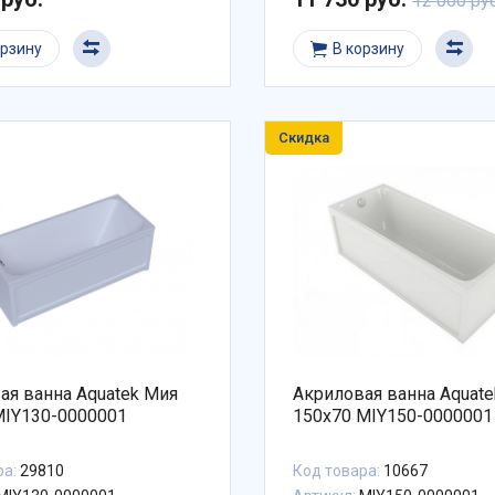
12 000 руб
орзину
В корзину
Скидка
ая ванна Aquatek Мия
Акриловая ванна Aquatek М
MIY130-0000001
150x70 MIY150-0000001
ра:
29810
Код товара:
10667