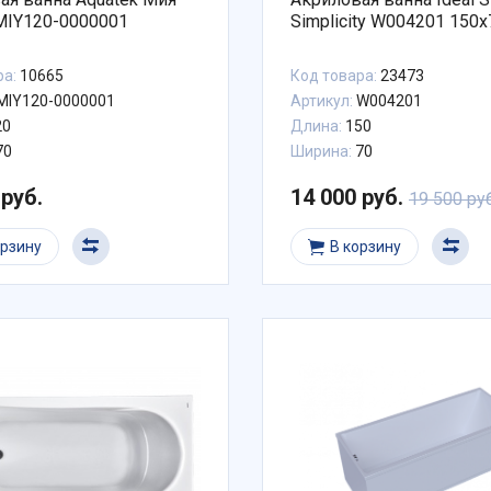
MIY120-0000001
Simplicity W004201 150x
ра:
10665
Код товара:
23473
MIY120-0000001
Артикул:
W004201
20
Длина:
150
70
Ширина:
70
 руб.
14 000 руб.
19 500 руб
орзину
В корзину