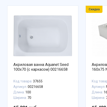
Скидка
Акриловая ванна Aquanet Seed
Акриловая
100x70 (с каркасом) 00216658
160x75 
Код товара:
37655
Код това
Артикул:
00216658
Артикул:
Длина:
100
Длина:
1
Ширина:
70
Ширина: