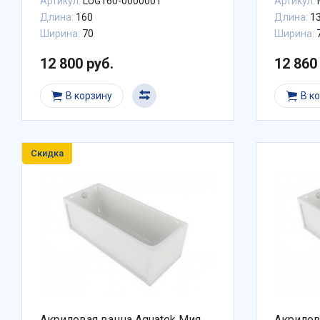
Артикул:
LUG160-0000001
Артикул:
Длина:
160
Длина:
1
Ширина:
70
Ширина:
12 800 руб.
12 860
В корзину
В к
Скидка
Акриловая ванна Aquatek Мия
Акрилова