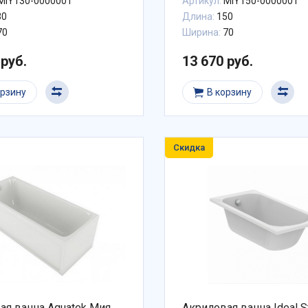
MIY130-0000001
Артикул:
MIY150-0000001
30
Длина:
150
70
Ширина:
70
 руб.
13 670 руб.
орзину
В корзину
Скидка
я ванна Aquatek Мия
Акриловая ванна Ideal S