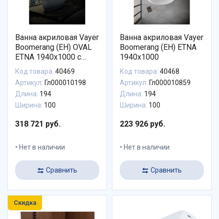
Ванна акриловая Vayer
Ванна акриловая Vayer
Boomerang (EH) OVAL
Boomerang (EH) ETNA
ETNA 1940x1000 c
1940x1000
панелью ( монолит)
Код товара:
40469
Код товара:
40468
Артикул:
Гл000010198
Артикул:
Гл000010859
Длина:
194
Длина:
194
Ширина:
100
Ширина:
100
318 721 руб.
223 926 руб.
Нет в наличии
Нет в наличии
Сравнить
Сравнить
Скидка