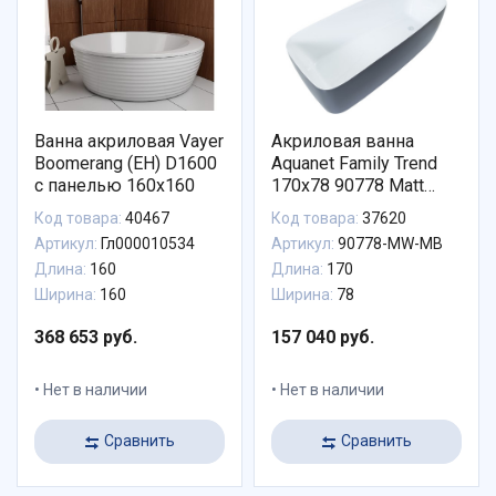
Ванна акриловая Vayer
Акриловая ванна
Boomerang (EH) D1600
Aquanet Family Trend
с панелью 160х160
170x78 90778 Matt
Finish (панель Black
Код товара:
40467
Код товара:
37620
matte) 90778-MW-MB
Артикул:
Гл000010534
Артикул:
90778-MW-MB
Длина:
160
Длина:
170
Ширина:
160
Ширина:
78
368 653 руб.
157 040 руб.
Нет в наличии
Нет в наличии
Сравнить
Сравнить