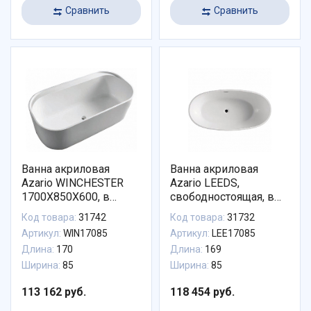
Сравнить
Сравнить
Ванна акриловая
Ванна акриловая
Azario WINCHESTER
Azario LEEDS,
1700X850X600, в
свободностоящая, в
комплекте с сифоном
комплекте с сифоном
Код товара:
31742
Код товара:
31732
и металлической
и металлической
Артикул:
WIN17085
Артикул:
LEE17085
рамой
рамой (LEE17085)
Длина:
170
Длина:
169
Ширина:
85
Ширина:
85
113 162 руб.
118 454 руб.