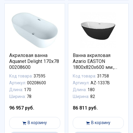
Акриловая ванна
Ванна акриловая
Aquanet Delight 170x78
Azario EASTON
00208600
1800x820x600 мм.,
белая с черными
Код товара:
37595
Код товара:
31758
внешними стенками,
Артикул:
00208600
Артикул:
AZ-1337B
свободностоящая, в
Длина:
170
Длина:
180
комплекте с сифоном
Ширина:
78
и металлической
Ширина:
82
рамой
96 957 руб.
86 811 руб.
В корзину
В корзину