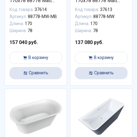
170x78 88778 Matt
170x78 88778 Matt
Finish (панель Black
Finish 88778-MW
Код товара:
37614
Код товара:
37613
matte) 88778-MW-MB
Артикул:
88778-MW-MB
Артикул:
88778-MW
Длина:
170
Длина:
170
Ширина:
78
Ширина:
78
157 040 руб.
137 080 руб.
В корзину
В корзину
Сравнить
Сравнить