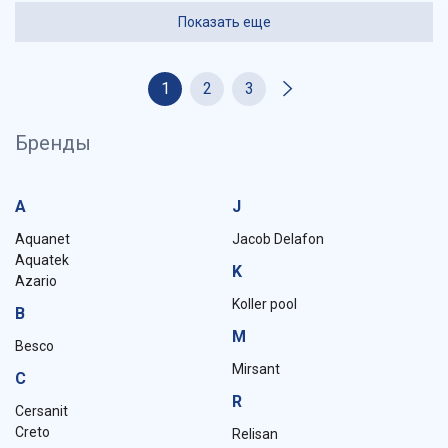
Показать еще
1
2
3
Бренды
A
J
Aquanet
Jacob Delafon
Aquatek
K
Azario
Koller pool
B
M
Besco
Mirsant
C
R
Cersanit
Creto
Relisan