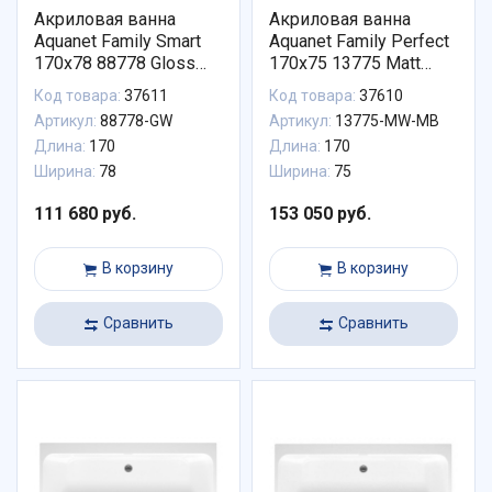
Акриловая ванна
Акриловая ванна
Aquanet Family Smart
Aquanet Family Perfect
170x78 88778 Gloss
170x75 13775 Matt
Finish 88778-GW
Finish (панель Black
Код товара:
37611
Код товара:
37610
matte) 13775-MW-MB
Артикул:
88778-GW
Артикул:
13775-MW-MB
Длина:
170
Длина:
170
Ширина:
78
Ширина:
75
111 680 руб.
153 050 руб.
В корзину
В корзину
Сравнить
Сравнить