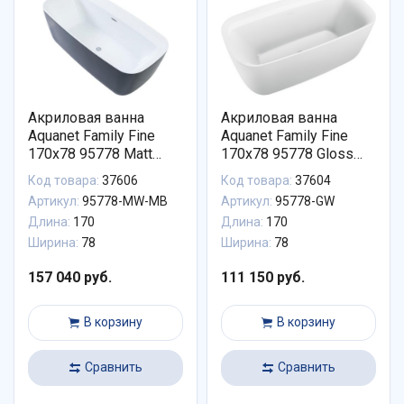
Акриловая ванна
Акриловая ванна
Aquanet Family Fine
Aquanet Family Fine
170x78 95778 Matt
170x78 95778 Gloss
Finish (панель Black
Finish 95778-GW
Код товара:
37606
Код товара:
37604
matte) 95778-MW-MB
Артикул:
95778-MW-MB
Артикул:
95778-GW
Длина:
170
Длина:
170
Ширина:
78
Ширина:
78
157 040 руб.
111 150 руб.
В корзину
В корзину
Сравнить
Сравнить