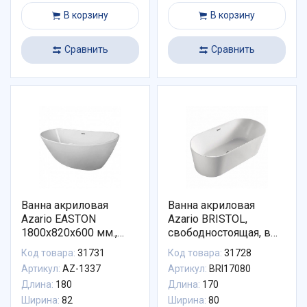
В корзину
В корзину
Сравнить
Сравнить
Ванна акриловая
Ванна акриловая
Azario EASTON
Azario BRISTOL,
1800x820x600 мм.,
свободностоящая, в
белая,
комплекте с сифоном
Код товара:
31731
Код товара:
31728
свободностоящая, в
и металлической
Артикул:
AZ-1337
Артикул:
BRI17080
комплекте с сифоном
рамой, (BRI17080)
Длина:
180
Длина:
170
и металлической
рамой
Ширина:
82
Ширина:
80