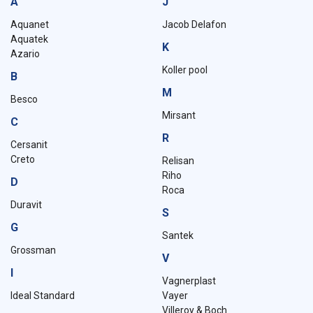
A
J
Aquanet
Jacob Delafon
Aquatek
K
Azario
Koller pool
B
M
Besco
Mirsant
C
R
Cersanit
Creto
Relisan
Riho
D
Roca
Duravit
S
G
Santek
Grossman
V
I
Vagnerplast
Ideal Standard
Vayer
Villeroy & Boch