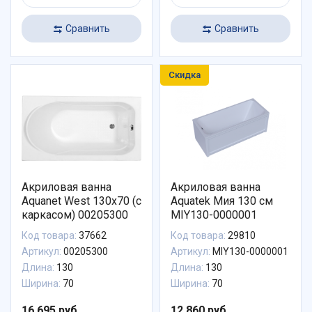
Сравнить
Сравнить
Скидка
Акриловая ванна
Акриловая ванна
Aquanet West 130x70 (с
Aquatek Мия 130 см
каркасом) 00205300
MIY130-0000001
Код товара:
37662
Код товара:
29810
Артикул:
00205300
Артикул:
MIY130-0000001
Длина:
130
Длина:
130
Ширина:
70
Ширина:
70
16 695 руб.
12 860 руб.