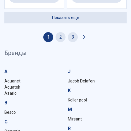
Показать еще
1
2
3
Бренды
A
J
Aquanet
Jacob Delafon
Aquatek
K
Azario
Koller pool
B
M
Besco
Mirsant
C
R