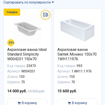
Сортировать по популярности
Скидка
-28%
Акриловая ванна Ideal
Акриловая ванна
Standard Simplicity
Santek Монако 150х70
W004201 150x70
1WH111976
Код товара:
23473
Код товара:
993
Артикул:
W004201
Артикул:
1.WH11.1.976
Длина:
150
Длина:
150
Ширина:
70
Ширина:
70
14 000 руб.
15 600 руб.
19 500 руб.
В корзину
В корзину