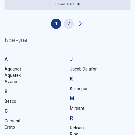
Показать еще
1
2
Бренды
A
J
Aquanet
Jacob Delafon
Aquatek
K
Azario
Koller pool
B
M
Besco
Mirsant
C
R
Cersanit
Creto
Relisan
Riho