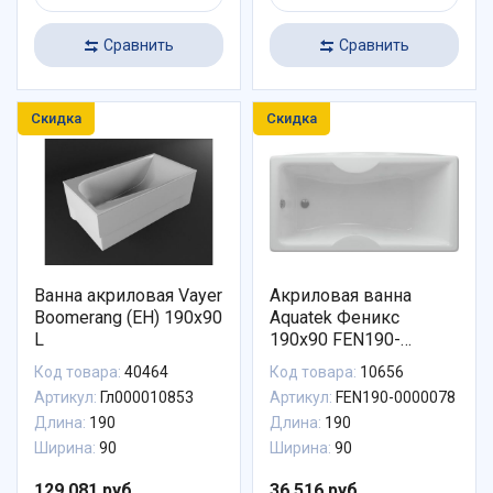
Сравнить
Сравнить
Скидка
Скидка
Ванна акриловая Vayer
Акриловая ванна
Boomerang (EH) 190x90
Aquatek Феникс
L
190x90 FEN190-
0000078
Код товара:
40464
Код товара:
10656
Артикул:
Гл000010853
Артикул:
FEN190-0000078
Длина:
190
Длина:
190
Ширина:
90
Ширина:
90
129 081 руб.
36 516 руб.