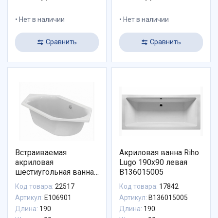
Нет в наличии
Нет в наличии
Сравнить
Сравнить
Встраиваемая
Акриловая ванна Riho
акриловая
Lugo 190х90 левая
шестиугольная ванна
B136015005
Ideal Standard Connect
Код товара:
22517
Код товара:
17842
Air E106901 190X90 см
Артикул:
E106901
Артикул:
B136015005
без системы слива-
Длина:
190
Длина:
190
перелива