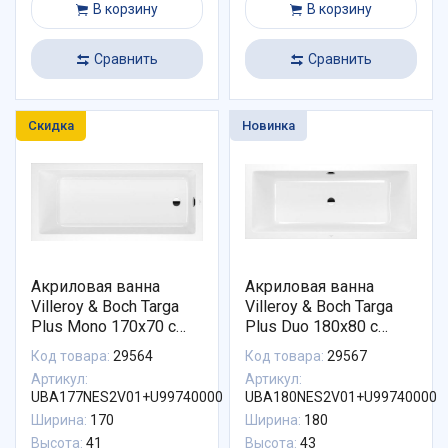
В корзину
В корзину
Сравнить
Сравнить
Скидка
Новинка
Акриловая ванна
Акриловая ванна
Villeroy & Boch Targa
Villeroy & Boch Targa
Plus Mono 170x70 с
Plus Duo 180x80 с
ножками в комплекте
ножками в комплекте
Код товара:
29564
Код товара:
29567
UBA177NES2V01+U99740000
UBA180NES2V01+U997400
Артикул:
Артикул:
UBA177NES2V01+U99740000
UBA180NES2V01+U99740000
Ширина:
170
Ширина:
180
Высота:
41
Высота:
43