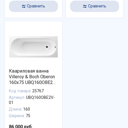
Сравнить
Сравнить
Квариловая ванна
Villeroy & Boch Oberon
160х75 UBQ160OBE2V-
01
Код товара:
25767
Артикул:
UBQ160OBE2V-
01
Длина:
160
Ширина:
75
86 000 руб.