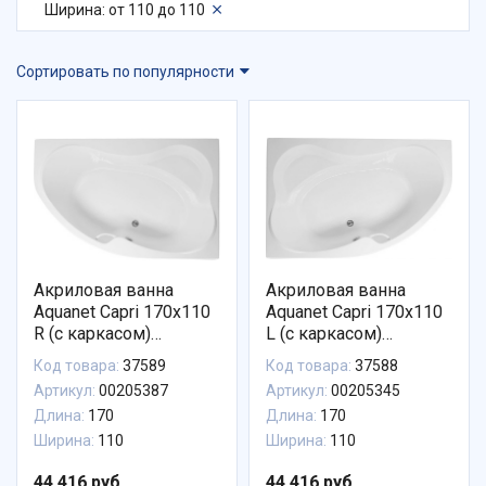
Ширина: от 110 до 110
Сортировать по популярности
Акриловая ванна
Акриловая ванна
Aquanet Capri 170x110
Aquanet Capri 170x110
R (с каркасом)
L (с каркасом)
00205387
00205345
Код товара:
37589
Код товара:
37588
Артикул:
00205387
Артикул:
00205345
Длина:
170
Длина:
170
Ширина:
110
Ширина:
110
44 416 руб.
44 416 руб.