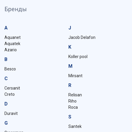
Бренды
A
J
Aquanet
Jacob Delafon
Aquatek
K
Azario
Koller pool
B
M
Besco
Mirsant
C
R
Cersanit
Creto
Relisan
Riho
D
Roca
Duravit
S
G
Santek