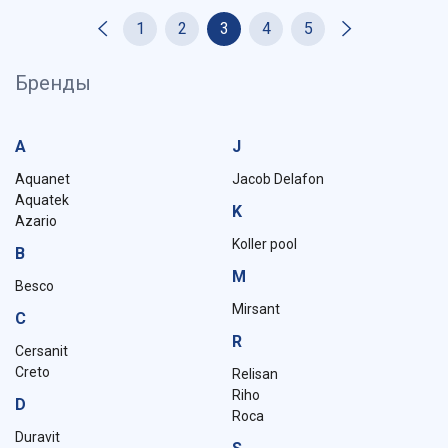
1
2
3
4
5
Бренды
A
J
Aquanet
Jacob Delafon
Aquatek
K
Azario
Koller pool
B
M
Besco
Mirsant
C
R
Cersanit
Creto
Relisan
Riho
D
Roca
Duravit