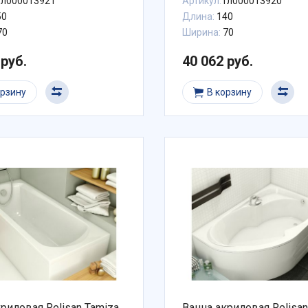
Гл000013921
Артикул:
Гл000013920
50
Длина:
140
70
Ширина:
70
 руб.
40 062 руб.
орзину
В корзину
риловая Relisan Tamiza
Ванна акриловая Relisan