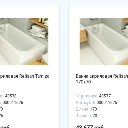
риловая Relisan Tamiza
Ванна акриловая Relisan
170x70
ра:
40578
Код товара:
40577
Гл000011626
Артикул:
Гл000011625
70
Длина:
170
75
Ширина:
70
 руб.
43 677 руб.