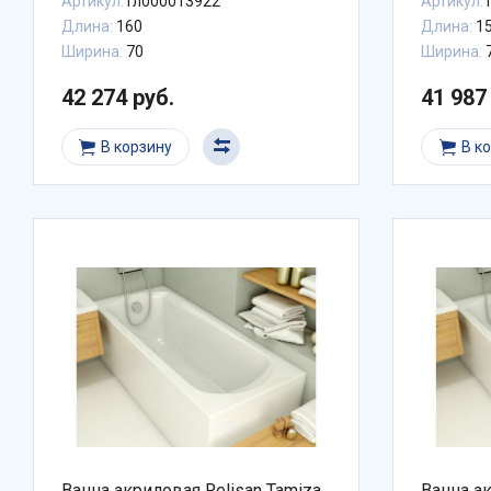
Артикул:
Гл000013922
Артикул:
Длина:
160
Длина:
1
Ширина:
70
Ширина:
42 274 руб.
41 987
В корзину
В к
Ванна акриловая Relisan Tamiza
Ванна ак