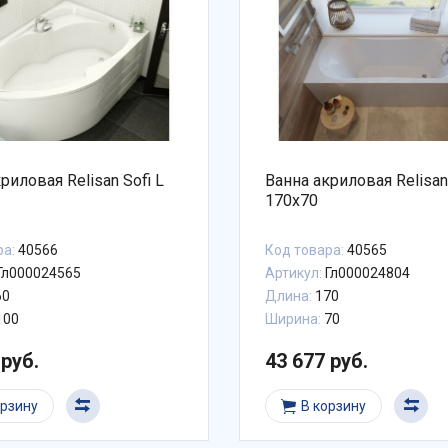
риловая Relisan Sofi L
Ванна акриловая Relisan
170х70
ра:
40566
Код товара:
40565
Гл000024565
Артикул:
Гл000024804
60
Длина:
170
100
Ширина:
70
 руб.
43 677 руб.
орзину
В корзину