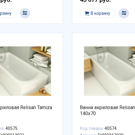
орзину
В корзину
риловая Relisan Tamiza
Ванна акриловая Relisan
140x70
ра:
40575
Код товара:
40574