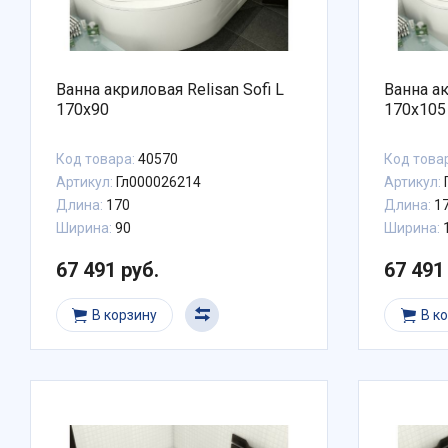
Ванна акриловая Relisan Sofi L
Ванна ак
170х90
170x105
Код товара:
40570
Код това
Артикул:
Гл000026214
Артикул:
Длина:
170
Длина:
1
Ширина:
90
Ширина:
67 491 руб.
67 491
В корзину
В к