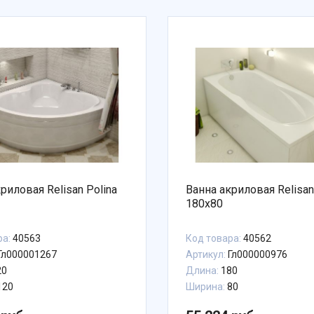
риловая Relisan Polina
Ванна акриловая Relisan
180x80
ра:
40563
Код товара:
40562
Гл000001267
Артикул:
Гл000000976
20
Длина:
180
120
Ширина:
80