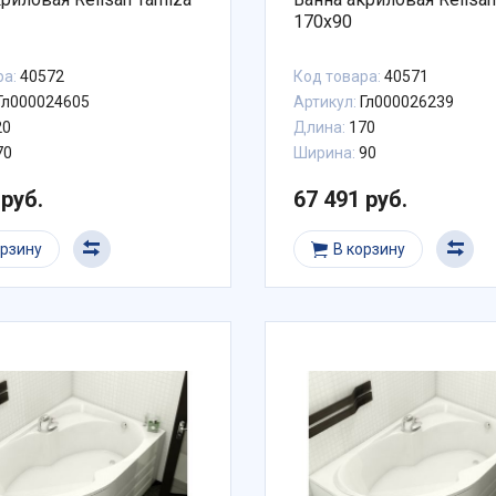
170х90
ра:
40572
Код товара:
40571
Гл000024605
Артикул:
Гл000026239
20
Длина:
170
70
Ширина:
90
 руб.
67 491 руб.
орзину
В корзину