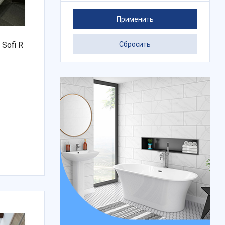
Применить
Сбросить
 Sofi R