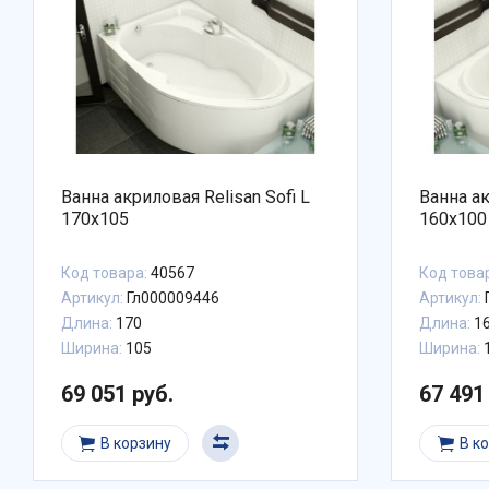
Ванна акриловая Relisan Sofi L
Ванна ак
170x105
160x100
Код товара:
40567
Код това
Артикул:
Гл000009446
Артикул:
Длина:
170
Длина:
1
Ширина:
105
Ширина:
69 051 руб.
67 491
В корзину
В к