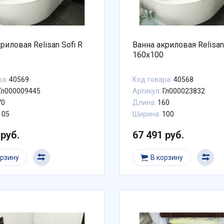
риловая Relisan Sofi R
Ванна акриловая Relisan
160x100
ра:
40569
Код товара:
40568
Гл000009445
Артикул:
Гл000023832
70
Длина:
160
105
Ширина:
100
 руб.
67 491 руб.
орзину
В корзину